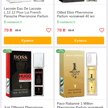
Lacoste Eau De Lacoste
L.12.12 Pour Lui French
Ottled Elixir Pheromone
Panache Pheromone Parfum
Parfum чоловічий 40 мл
чоловічий 40 мл
В наявності
В наявності
79
79
₴
₴
85 ₴
85 ₴
Купити
Купити
–7%
–7%
Paco Rabanne 1 Million
Just Different Pheromone
Pheromone Parfum чоловічий