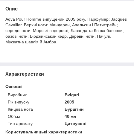
Опис
Aqva Pour Homme випущений 2005 року. Парфумер: Jacques
Cavallier. Верхні ноти: Мандарин, Апельсин і Петитгрейн;
середні ноти: Морські водорості, Лаванда та Квітка бавовни;
базові ноти: Вірджинський кедр, Деревні ноти, Пачулі,
Мускатна шавлія й Амбра.
Характеристики
Основні
Виробник
Bvlgari
Рік випуску
2005
Кінцева нота
Бурштин
Об`єм
40 мл
Тип аромату
Цитрусові
Користувальницькі характеристики