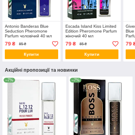
Antonio Banderas Blue
Escada Island Kiss Limited
Giv
Seduction Pheromone
Edition Pheromone Parfum
Blue
Parfum чоловічий 40 мл
жіночий 40 мл
Parf
79
79
79
₴
₴
85 ₴
85 ₴
Купити
Купити
Акційні пропозиції та новинки
–7%
–7%