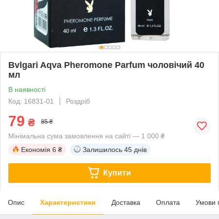
Bvlgari Aqva Pheromone Parfum чоловічий 40
мл
В наявності
Код: 16831-01
Роздріб
79
₴
85 ₴
Мінімальна сума замовлення на сайті — 1 000 ₴
Економія
6 ₴
Залишилось
45 днів
Купити
Опис
Характеристики
Доставка
Оплата
Умови 