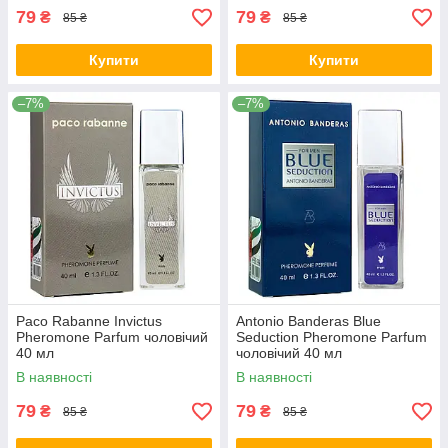
79
79
₴
₴
85 ₴
85 ₴
Купити
Купити
–7%
–7%
Paco Rabanne Invictus
Antonio Banderas Blue
Pheromone Parfum чоловічий
Seduction Pheromone Parfum
40 мл
чоловічий 40 мл
В наявності
В наявності
79
79
₴
₴
85 ₴
85 ₴