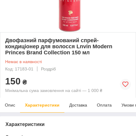
Двофазний парфумований спрей-
кондиціонер для волосся Lnvin Modern
Princes Brand Collection 150 мл
Немає в наявності
Код: 17183-01
Роздріб
150
₴
Мінімальна сума замовлення на сайті — 1 000 ₴
Опис
Характеристики
Доставка
Оплата
Умови 
Характеристики