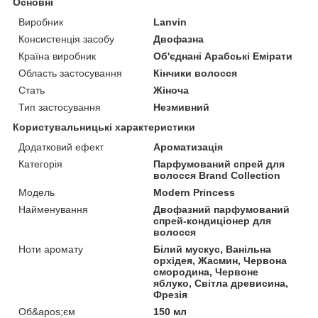
Основні
Виробник
Lanvin
Консистенція засобу
Двофазна
Країна виробник
Об'єднані Арабські Емірати
Область застосування
Кінчики волосся
Стать
Жіноча
Тип застосування
Незмивний
Користувальницькі характеристики
Додатковий ефект
Ароматизація
Категорія
Парфумований спрей для
волосся Brand Collection
Мoдель
Modern Princess
Найменування
Двофазний парфумований
спрей-кондиціонер для
волосся
Ноти аромату
Білий мускус, Ванільна
орхідея, Жасмин, Червона
смородина, Червоне
яблуко, Світла древисина,
Фрезія
Об&apos;єм
150 мл