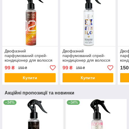
Двофазний
Двофазний
Дво
парфумований спрей-
парфумований спрей-
пар
кондиціонер для волосся
кондиціонер для волосся
конд
Ecentric Molecule Molecule
EX NIHILO Fleur
Lanv
99
99
150
₴
₴
150 ₴
150 ₴
02 Brand Collection 150 мл
Narcotique Brand
Bran
Collection 150 мл
Купити
Купити
Акційні пропозиції та новинки
–34%
–34%