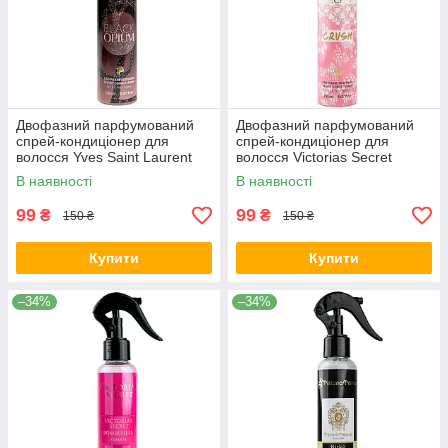
Двофазний парфумований
Двофазний парфумований
спрей-кондиціонер для
спрей-кондиціонер для
волосся Yves Saint Laurent
волосся Victorias Secret
Black Opium Brand Collection
Crush Brand Collection 150 мл
В наявності
В наявності
150 мл
99
99
₴
₴
150 ₴
150 ₴
Купити
Купити
–34%
–34%