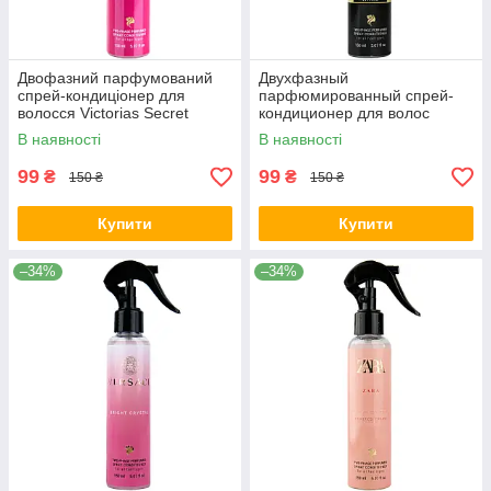
Двофазний парфумований
Двухфазный
спрей-кондиціонер для
парфюмированный спрей-
волосся Victorias Secret
кондиционер для волос
Bombshell Passion Brand
Tiziana Terenzi Kirke Brand
В наявності
В наявності
Collection 150
Collection 150 мл
99
99
₴
₴
150 ₴
150 ₴
Купити
Купити
–34%
–34%