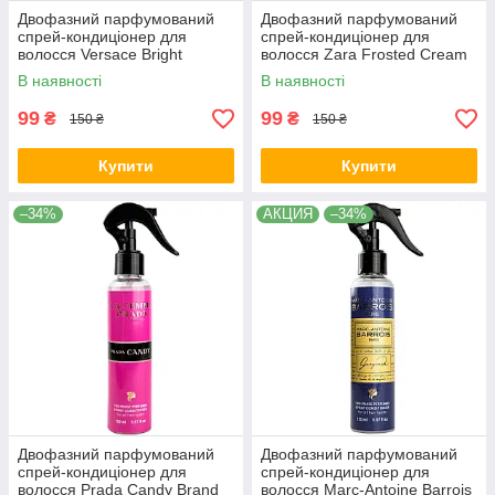
Двофазний парфумований
Двофазний парфумований
спрей-кондиціонер для
спрей-кондиціонер для
волосся Versace Bright
волосся Zara Frosted Cream
Crystal Brand Collection 150
Brand Collection 150 мл
В наявності
В наявності
мл
99
99
₴
₴
150 ₴
150 ₴
Купити
Купити
–34%
АКЦИЯ
–34%
Двофазний парфумований
Двофазний парфумований
спрей-кондиціонер для
спрей-кондиціонер для
волосся Prada Candy Brand
волосся Marc-Antoine Barrois