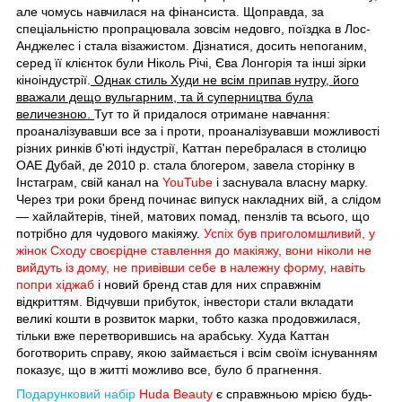
але чомусь навчилася на фінансиста. Щоправда, за
спеціальністю пропрацювала зовсім недовго, поїздка в Лос-
Анджелес і стала візажистом. Дізнатися, досить непоганим,
серед її клієнток були Ніколь Річі, Єва Лонгорія та інші зірки
кіноіндустрії.
Однак стиль Худи не всім припав нутру, його
вважали дещо вульгарним, та й суперництва була
величезною.
Тут то й придалося отримане навчання:
проаналізувавши все за і проти, проаналізувавши можливості
різних ринків б'юті індустрії, Каттан перебралася в столицю
ОАЕ Дубай, де 2010 р. стала блогером, завела сторінку в
Інстаграм, свій канал на
YouTube
і заснувала власну марку.
Через три роки бренд починає випуск накладних вій, а слідом
— хайлайтерів, тіней, матових помад, пензлів та всього, що
потрібно для чудового макіяжу.
Успіх був приголомшливий, у
жінок Сходу своєрідне ставлення до макіяжу, вони ніколи не
вийдуть із дому, не привівши себе в належну форму, навіть
попри хіджаб
і новий бренд став для них справжнім
відкриттям. Відчувши прибуток, інвестори стали вкладати
великі кошти в розвиток марки, тобто казка продовжилася,
тільки вже перетворившись на арабську. Худа Каттан
боготворить справу, якою займається і всім своїм існуванням
показує, що в житті можливо все, було б прагнення.
Подарунковий набір
Huda Beauty
є справжньою мрією будь-