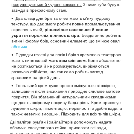
розтушовуються й чудово ковзають.
З ними губи будуть
завжди в прекрасному стані.
Два олівці для брів та очей
мають м'яку пудрову
текстуру, що дає змогу робити повне промальовування
окреслень очей,
рівномірне нанесення й повне
укриття порожніх ділянок шкіри.
Бездоганно роблять
вигин і форму брів, основний елемент, що змінює овал
обличчя
.
Підводки гелеві для повік і брів
з кремовою текстурою
мають винятковий
матовим фінішем.
Вони абсолютно
не розтікаються й не розмазуються, вирізняються
разючою стійкістю, що так само робить вигляд
зразковим на цілий день.
Тональний крем
дуже просто змішується зі шкірою,
залишаючи після висихання природне сяйливе матове
покриття. Він збагачений натуральними складниками,
що дають шкірному покриву бадьорість. Крем приховує
лущення шкіри, пігментацію, нерівності та дрібні вади, а
також невеликі зморшки. Підходить для всіх типів шкіри.
Дві палітри рум'ян і хайлайтерів допоможуть надати
обличчю спокусливого сяйва, приховати всі вади,
підкреслити переваги та викликати захоплені погляди