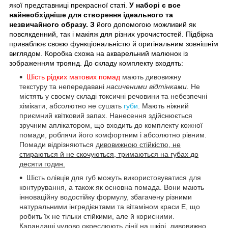
якої представниці прекрасної статі.
У наборі є все
найнеобхідніше для створення ідеального та
незвичайного образу. З
його допомогою можливий як
повсякденний, так і макіяж для різних урочистостей. Підбірка
приваблює своєю функціональністю й оригінальним зовнішнім
виглядом. Коробка схожа на акварельний малюнок із
зображенням троянд. До складу комплекту входять:
Шість рідких матових помад
мають дивовижну
текстуру та непередавані
насиченими відтінками.
Не
містять у своєму складі токсичні речовини та небезпечні
хімікати, абсолютно не сушать
губи
. Мають ніжний
приємний квітковий запах. Нанесення здійснюється
зручним аплікатором, що входить до комплекту кожної
помади, роблячи його комфортним і абсолютно рівним.
Помади відрізняються
дивовижною стійкістю, не
стираються й не скочуються, тримаються на губах до
десяти годин.
Шість олівців для губ
можуть використовуватися для
контурування, а також як основна помада. Вони мають
інноваційну водостійку формулу, збагачену різними
натуральними інгредієнтами та вітаміном краси Е, що
робить їх не тільки стійкими, але й корисними.
К
арандаші чудово окреслюють лінії на шкірі, дивовижно