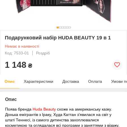
Подарунковий набір HUDA BEAUTY 19 в 1
Немає в наявності
Код: 7533-01
Роздріб
1 148
₴
Опис
Характеристики
Доставка
Оплата
Умови п
Опис
Поява бренда
Huda Beauty
схоже на американську казку.
Донька емігрантів з Іраку, Худа Каттан з'явилася на світ у
штаті Теннесі, із самого дитинства захоплювалися
косметикою та оглядалася всі програми з заняттями з візажу,