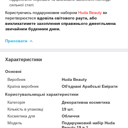
сильної статі.
Користуючись подарунковим набором
Huda Beauty
ви
перетворюєтеся
вдовіла світового раута, або
викликатимете захоплення справжнього джентльмена
звичайним буденним днем.
Приховати
Характеристики
Основні
Виробник
Huda Beauty
Країна виробник
Об'єднані Арабські Емірати
Користувальницькі характеристики
Категорія
Декоративна косметика
Кількість в упаковці
19 шт.
Косметика для
Обличчя
Мoдель
Подарунковий набір Huda
Beauty 19 в 1