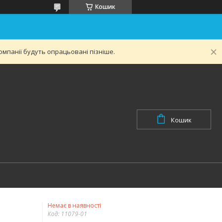
Кошик
мпанії будуть опрацьовані пізніше.
Кошик
Немає в наявності
Код:
11079-01