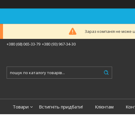
Зараз компанія не може ш
+380 (68) 065-33-79
+380 (93) 967-34-30
Товари
Встигніть придбати!
Клієнтам
Кон