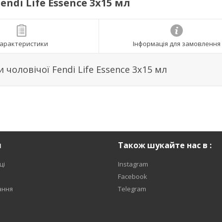
di Life Essence 3х15 мл
арактеристики
Інформація для замовлення
чоловічої Fendi Life Essence 3х15 мл
я
Також шукайте нас в :
ці
Instagram
Facebook
ання
Telegram