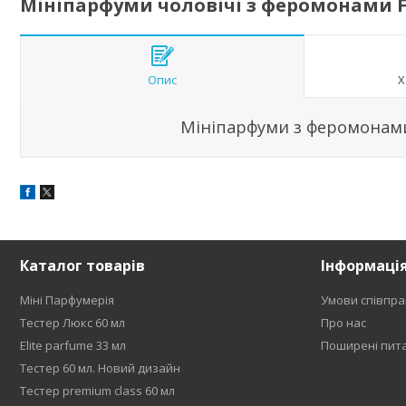
Мініпарфуми чоловічі з феромонами Fen
Опис
Х
Мініпарфуми з феромонами 
Каталог товарів
Інформаці
Міні Парфумерія
Умови співпра
Тестер Люкс 60 мл
Про нас
Elite parfume 33 мл
Поширені пит
Тестер 60 мл. Новий дизайн
Тестер premium class 60 мл