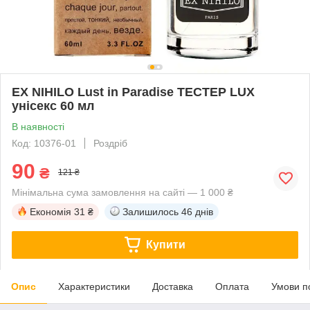
EX NIHILO Lust in Paradise ТЕСТЕР LUX
унісекс 60 мл
В наявності
Код: 10376-01
Роздріб
90
₴
121 ₴
Мінімальна сума замовлення на сайті — 1 000 ₴
Економія
31 ₴
Залишилось
46 днів
Купити
Опис
Характеристики
Доставка
Оплата
Умови п