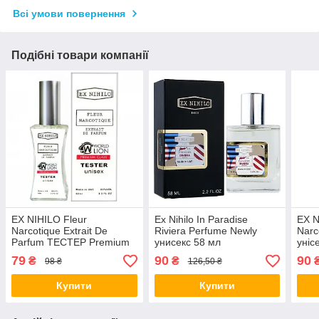
Всі умови повернення
Подібні товари компанії
EX NIHILO Fleur
Ex Nihilo In Paradise
EX N
Narcotique Extrait De
Riviera Perfume Newly
Narc
Parfum ТЕСТЕР Premium
унисекс 58 мл
уніс
Class унісекс 60 мл
79
90
90
₴
₴
98 ₴
126,50 ₴
Купити
Купити