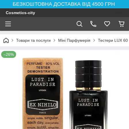
БЕЗКОШТОВНА ДОСТАВКА ВІД 4500 ГРН
Cosmetics-city
Товари та послуги
Міні Парфумерія
Тестери LUX 60
–26%