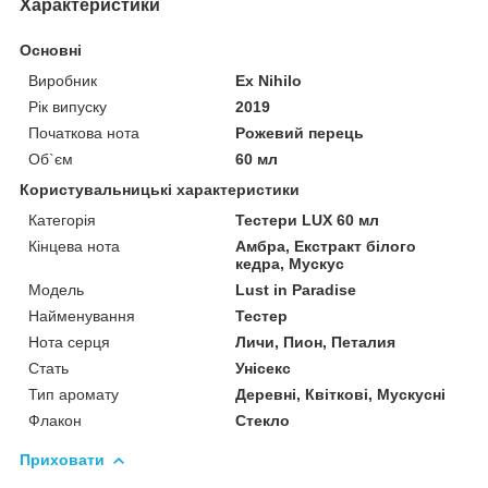
Характеристики
Основні
Виробник
Ex Nihilo
Рік випуску
2019
Початкова нота
Рожевий перець
Об`єм
60 мл
Користувальницькі характеристики
Категорія
Тестери LUX 60 мл
Кінцева нота
Амбра, Екстракт білого
кедра, Мускус
Мoдель
Lust in Paradise
Найменування
Тестер
Нота серця
Личи, Пион, Петалия
Стать
Унісекс
Тип аромату
Деревні, Квіткові, Мускусні
Флакон
Стекло
Приховати