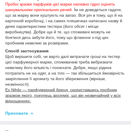
Пробні зразки парфумів цієї марки напевно гідно оцінять
шанувальники оригінальних речей
. Їм не доведеться гадати,
що за марку вони куштують на запах. Вся річ в тому, що й на
картонній коробочці, і на самих пляшечках написано назву й
деякі характеристики тестера (його обсяг і місце
виробництва). Добре ще й те, що споживачі можуть не
боятися десь забути його, тому що флакони з-під цих
пробників невеликі за розмірами.
Спосіб застосування
Щоб вирішити собі, чи варто далі витрачати гроші на тестер
цієї парфумерної марки, споживачеві треба вибризкати
невелику його кількість і понюхати. Добре, якщо рідина
потрапить не на одяг, а на тіло — так збільшиться ймовірність
закріплення її аромату та його збереження (вірніше,
незмінності).
Ex Nihilo — парфумерний бренд, скориставшись пробним
зразком якого, покупець зрозуміє, що він незвичайний у всіх
відношеннях.
Приховати