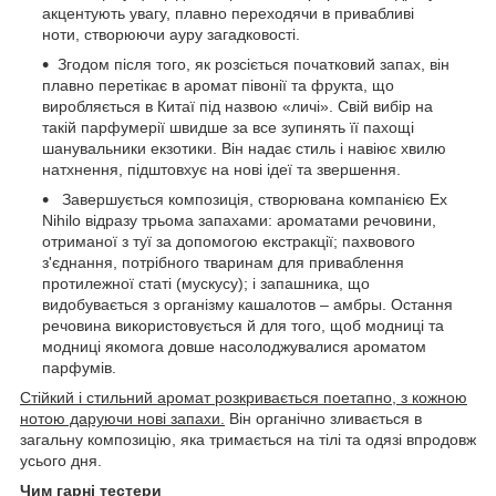
акцентують увагу, плавно переходячи в привабливі
ноти, створюючи ауру загадковості.
Згодом після того, як розсіється початковий запах, він
плавно перетікає в аромат півонії та фрукта, що
виробляється в Китаї під назвою «личі». Свій вибір на
такій парфумерії швидше за все зупинять її пахощі
шанувальники екзотики. Він надає стиль і навіює хвилю
натхнення, підштовхує на нові ідеї та звершення.
Завершується композиція, створювана компанією Ex
Nihilo відразу трьома запахами: ароматами речовини,
отриманої з туї за допомогою екстракції; пахвового
з'єднання, потрібного тваринам для приваблення
протилежної статі (мускусу); і запашника, що
видобувається з організму кашалотов – амбры. Остання
речовина використовується й для того, щоб модниці та
модниці якомога довше насолоджувалися ароматом
парфумів.
Стійкий і стильний аромат розкривається поетапно, з кожною
нотою даруючи нові запахи.
Він органічно зливається в
загальну композицію, яка тримається на тілі та одязі впродовж
усього дня.
Чим гарні тестери