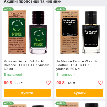
Акційні пропозиції та новинки
–26%
–26%
Victorias Secret Pink for All
Jo Malone Bronze Wood &
Balance ТЕСТЕР LUX унісекс
Leather TESTER LUX,
60 мл
унисекс, 60 мл
В наявності
В наявності
90
90
₴
₴
121 ₴
121 ₴
Купити
Купити
–26%
–26%