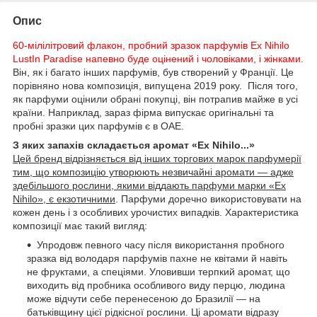
Опис
60-мілілітровий флакон, пробний зразок парфумів Ex Nihilo
LustIn Paradise напевно буде оцінений і чоловіками, і жінками.
Він, як і багато інших парфумів, був створений у Франції. Це
порівняно нова композиція, випущена 2019 року. Після того,
як парфуми оцінили обрані покупці, він потрапив майже в усі
країни. Наприклад, зараз фірма випускає оригінальні та
пробні зразки цих парфумів є в ОАЕ.
З яких запахів складається аромат «Ex Nihilo...»
Цей бренд відрізняється від інших торгових марок парфумерії
тим, що композицію утворюють незвичайні аромати — адже
здебільшого рослини, якими віддають парфуми марки «Ex
Nihilo», є екзотичними
. Парфуми доречно використовувати на
кожен день і з особливих урочистих випадків. Характеристика
композиції має такий вигляд:
Упродовж певного часу після використання пробного
зразка від володаря парфумів пахне не квітами й навіть
не фруктами, а спеціями. Уловивши терпкий аромат, що
виходить від пробника особливого виду перцю, людина
може відчути себе перенесеною до Бразилії — на
батьківщину цієї рідкісної рослини. Ці аромати відразу