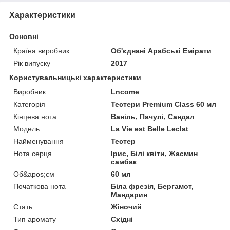
Характеристики
Основні
Країна виробник
Об'єднані Арабські Емірати
Рік випуску
2017
Користувальницькі характеристики
Виробник
Lncome
Категорія
Тестери Premium Class 60 мл
Кінцева нота
Ваніль, Пачулі, Сандал
Мoдель
La Vie est Belle Lеclat
Найменування
Тестер
Нота серця
Ірис, Білі квіти, Жасмин
самбак
Об&apos;єм
60 мл
Початкова нота
Біла фрезія, Бергамот,
Мандарин
Стать
Жіночий
Тип аромату
Східні