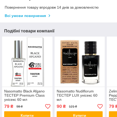
Повернення товару впродовж 14 днів за домовленістю
Всі умови повернення
Подібні товари компанії
Nasomatto Black Afgano
Nasomatto Nudiflorum
Zeli
TECТЕР Premium Class
ТЕСТЕР LUX унісекс 60
Pepp
унісекс 60 мл
мл
ТЕС
уніс
79
90
79
₴
₴
98 ₴
121 ₴
Купити
Купити