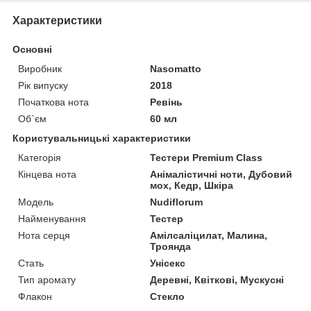
Характеристики
Основні
Виробник
Nasomatto
Рік випуску
2018
Початкова нота
Ревінь
Об`єм
60 мл
Користувальницькі характеристики
Категорія
Тестери Premium Class
Кінцева нота
Анімалістичні ноти, Дубовий
мох, Кедр, Шкіра
Мoдель
Nudiflorum
Найменування
Тестер
Нота серця
Амілсаліцилат, Малина,
Троянда
Стать
Унісекс
Тип аромату
Деревні, Квіткові, Мускусні
Флакон
Стекло