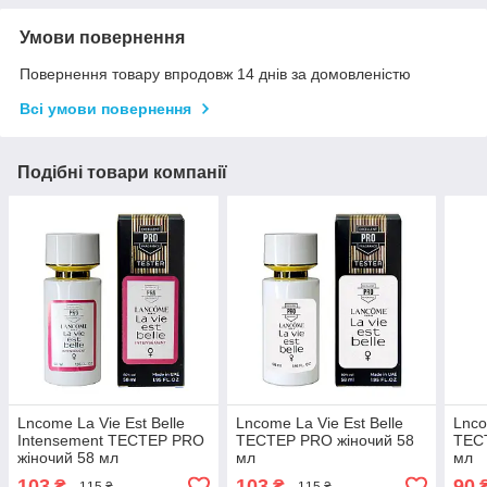
Умови повернення
Повернення товару впродовж 14 днів за домовленістю
Всі умови повернення
Подібні товари компанії
Lncome La Vie Est Belle
Lncome La Vie Est Belle
Lnco
Intensement ТЕСТЕР PRO
ТЕСТЕР PRO жіночий 58
ТЕСТ
жіночий 58 мл
мл
мл
103
103
90
₴
₴
115 ₴
115 ₴