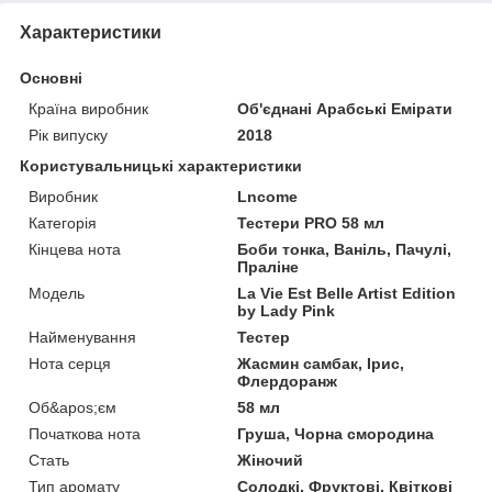
Характеристики
Основні
Країна виробник
Об'єднані Арабські Емірати
Рік випуску
2018
Користувальницькі характеристики
Виробник
Lncome
Категорія
Тестери PRO 58 мл
Кінцева нота
Боби тонка, Ваніль, Пачулі,
Праліне
Мoдель
La Vie Est Belle Artist Edition
by Lady Pink
Найменування
Тестер
Нота серця
Жасмин самбак, Ірис,
Флердоранж
Об&apos;єм
58 мл
Початкова нота
Груша, Чорна смородина
Стать
Жіночий
Тип аромату
Солодкі, Фруктові, Квіткові