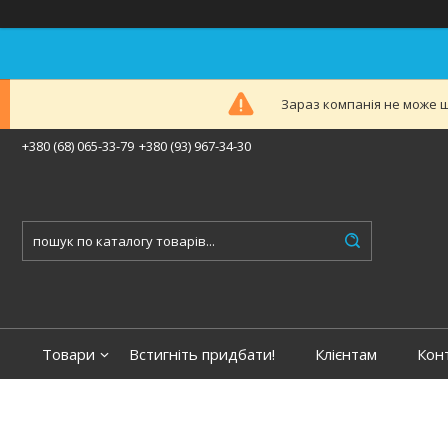
Зараз компанія не може ш
+380 (68) 065-33-79
+380 (93) 967-34-30
Товари
Встигніть придбати!
Клієнтам
Кон