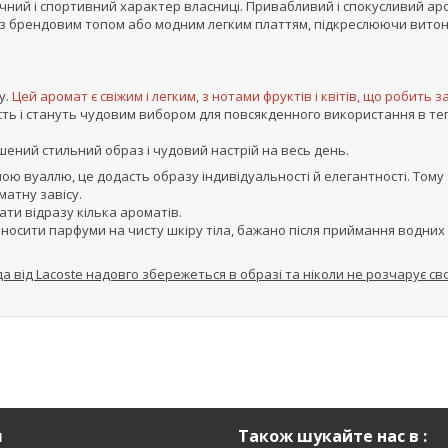
ичний і спортивний характер власниці. Привабливий і спокусливий ар
 із брендовим топом або модним легким платтям, підкреслюючи вито
у.
Цей аромат є свіжим і легким, з нотами фруктів і квітів, що робить з
сть і стануть чудовим вибором для повсякденного використання в те
ений стильний образ і чудовий настрій на весь день.
мою вуаллю, це додасть образу індивідуальності й елегантності. Тому
матну завісу.
ти відразу кілька ароматів.
носити парфуми на чисту шкіру тіла, бажано після приймання водних
 від Lacoste надовго збережеться в образі та ніколи не розчарує с
я
Також шукайте нас в :