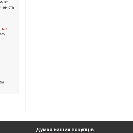
омат
нченість
апах
плу
вою
Думка наших покупців