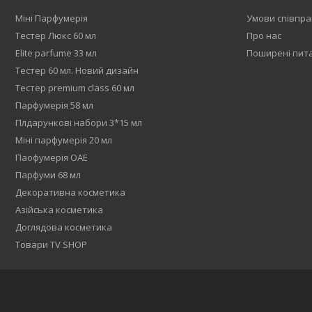
Міні Парфумерія
Умови співпра
Тестер Люкс 60 мл
Про нас
Elite parfume 33 мл
Поширені пит
Тестер 60 мл. Новий дизайн
Тестер premium class 60 мл
Парфумерія 58 мл
Плдарункові набори 3*15 мл
Міні парфумерія 20 мл
Паофумерія ОАЕ
Парфуми 68 мл
Декоративна косметика
Азійська косметика
Доглядова косметика
Товари TV SHOP