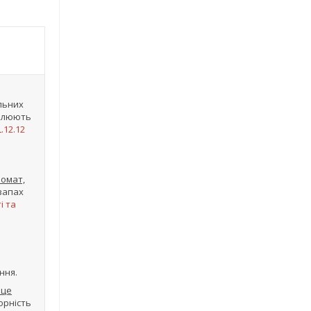
льних
облюють
.12.12
ромат,
 запах
і та
ння.
 це
орність