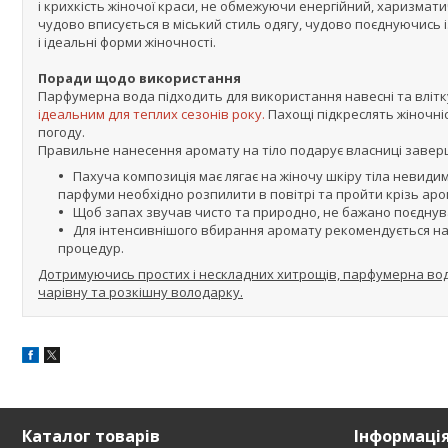
і крихкість жіночої краси, не обмежуючи енергійний, харизмат
чудово вписується в міський стиль одягу, чудово поєднуючись
і ідеальні форми жіночності.
Поради щодо використання
Парфумерна вода підходить для використання навесні та влітк
ідеальним для теплих сезонів року.
Пахощі підкреслять жіночні
погоду.
Правильне нанесення аромату на тіло подарує власниці заверш
Пахуча композиція має лягає на жіночу шкіру тіла невиди
парфуми необхідно розпилити в повітрі та пройти крізь аро
Щоб запах звучав чисто та природно, не бажано поєднува
Для інтенсивнішого вбирання аромату рекомендується на
процедур.
Дотримуючись простих і нескладних хитрощів, парфумерна вода
чарівну та розкішну володарку.
Каталог товарів
Інформаці