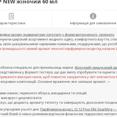
ТЕР NEW жіночий 60 мл
арактеристики
Інформація для замовлення
авдяки своєму знаменитому логотипу у формі витонченого, зеленого
понуючи широкий асортимент модного одягу, комфортного взуття, сти
шить своїх шанувальників чарівними новинками, подарунками, що уос
громадськості свіжий аромат жіночої парфумерної води під назвою L
зроблена спеціально для прихильниць марки.
Жіночний і вишуканий а
представлена у форматі тестера, що дає змогу спробувати та оцінити
я тривалого використання, щоб повністю зануритися у світ елегантност
і яскравих композицій. Основне враження, яке залишає аромат, —
ми ожини, червоного яблука, мандарина та спецій.
 макарун і цукрової вати.
ускус, що додають аромату теплоту та завершують досконале поєдна
им упродовж усього дня.
Парфумерна вода L.12.12 Pour Elle Sparkling —
тний білий із ніжно-рожевим відтінком флакончик підкреслює неповт