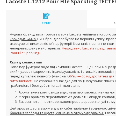
Lacoste L.12.12 Pour Elle Sparkling ТЕС
Опис
Х
Чудова французька торгова марка Lacoste увійшла в історію з
крокодильчика.
Нині бренд перебуває на вершині успіху, про
аксесуарів і високоякісної парфумерії. Компанія невпинно ті
неперевершену майстерність.
Нещодавно Lacoste представила 
Pour Elle Sparkling.
Склад композиції
Нова парфумерна вода від компанії Lacoste — це новинка, ро
який чудово підкреслить індивідуальність і стиль
. Композиція 
перед купівлею повного флакона. О
б'єм — 60 мл, достатній дл
витонченості.
Це справжня знахідка для поціновувачок свіжих 
грайливість і безтурботність літнього дня.
Ароматична композиція відкривається мерехтливими нота
У серці аромату переливаються делікатні акорди конвалії,
Базова нота — ветивер, кашемірове дерево, пачулі та м
Цей аромат дасть змогу відчути себе чарівним і водночас свіж
бачення свободи та щастя, уміщене в сліпучому флаконі.
Елеган