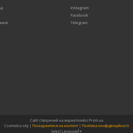
ці
Instagram
Facebook
ання
Telegram
Сайт створений на маркетплейсі
Prom.ua
Cosmetics-city |
Поскаржитися на контент
|
Політика конфіденційності
Select Language
▼