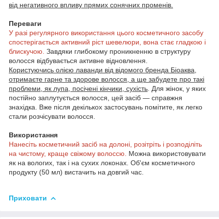
від негативного впливу прямих сонячних променів.
Переваги
У разі регулярного використання цього косметичного засобу
спостерігається активний ріст шевелюри, вона стає гладкою і
блискучою.
Завдяки глибокому проникненню в структуру
волосся відбувається активне відновлення.
Користуючись олією лаванди від відомого бренда Біоаква,
отримаєте гарне та здорове волосся, а ще забудете про такі
проблеми, як лупа, посічені кінчики, сухість
. Для жінок, у яких
постійно заплутується волосся, цей засіб — справжня
знахідка. Вже після декількох застосувань помітите, як легко
стали розчісувати волосся.
Використання
Нанесіть косметичний засіб на долоні, розітріть і розподіліть
на чистому, краще свіжому волоссю.
Можна використовувати
як на вологих, так і на сухих локонах. Об'єм косметичного
продукту (50 мл) вистачить на довгий час.
Приховати