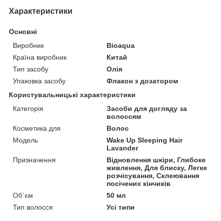
Характеристики
Основні
Виробник
Bioaqua
Країна виробник
Китай
Тип засобу
Олія
Упаковка засобу
Флакон з дозатором
Користувальницькі характеристики
Категорія
Засоби для догляду за
волоссям
Косметика для
Волос
Мoдель
Wake Up Sleeping Hair
Lavander
Призначення
Відновлення шкіри, Глибоке
живлення, Для блиску, Легке
розчісування, Склеювання
посічених кінчиків
Об`єм
50 мл
Тип волосся
Усі типи