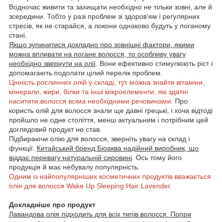
Водночас живити та захищати необхідно не тільки зовні, але й
зсередини. Тобто у разі проблем зі здоров'ям і регулярних
стресів, як не старайся, а локони однаково будуть у поганому
стані.
Якщо зупинитися докладно про зовнішні фактори, якими
можна впливати на погане волосся, то особливу увагу
необхідно звернути на олії
. Вони ефективно стимулюють ріст і
допомагають подолати цілий перелік проблем.
Цінність рослинних олій у складі, тут можна знайти вітаміни,
мінерали, жири, білки та інші мікроелементи, які здатні
наситити волосся всіма необхідними речовинами.
Про
користь олій для волосся знали ще давні грецькі, і хоча відтоді
пройшло не одне століття, менш актуальним і потрібним цей
доглядовий продукт не став.
Підбираючи олію для волосся, зверніть увагу на склад і
функції.
Китайський бренд Біоаква надійний виробник, що
віддає перевагу натуральній сировині
. Ось тому його
продукція й має небувалу популярність.
Одним із найпопулярніших косметичних продуктів вважається
олія для волосся Wake Up Sleeping Hair Lavender.
Докладніше про продукт
Лавандова олія підходить для всіх типів волосся. Попри