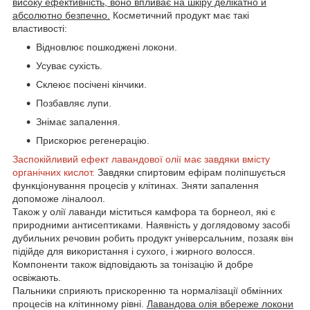
високу ефективність, воно впливає на шкіру делікатно й
абсолютно безпечно.
Косметичний продукт має такі
властивості:
Відновлює пошкоджені локони.
Усуває сухість.
Склеює посічені кінчики.
Позбавляє лупи.
Знімає запалення.
Прискорює регенерацію.
Заспокійливий ефект лавандової олії має завдяки вмісту
органічних кислот.
Завдяки спиртовим ефірам поліпшується
функціонування процесів у клітинах. Зняти запалення
допоможе ліналоол.
Також у олії лаванди міститься камфора та борнеол, які є
природними антисептиками. Наявність у доглядовому засобі
дубильних речовин робить продукт універсальним, позаяк він
підійде для використання і сухого, і жирного волосся.
Компоненти також відповідають за тонізацію й добре
освіжають.
Пальники сприяють прискоренню та нормалізації обмінних
процесів на клітинному рівні.
Лавандова олія вбереже локони