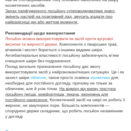
косметичних засобів.
Запах парфумерного лосьйону супроводжуватиме довго,
змінить настрій на позитивний лад, змусить згадати про
найрадісніші дні або життєві моменти.
Рекомендації щодо використання
Лосьйон можна використовувати як засіб проти вугрової
висипки та жирності дерми.
Компоненти з лікарських трав,
вітамінів і кислот борються з іншими вадами шкіри.
Антибактеріальні властивості лосьйону забезпечують м'яке
очищення шкіри без подразнення.
Понад загальне призначення лосьйону дає змогу
використовувати засіб у найрізноманітніших ситуаціях. Це і як
захист шкіри
обличчя
, також просто освіжна
косметика
для,
необхідна для постійного догляду, причому не тільки за
обличчям, але й усім тілом.
На відміну від крему текстура
лосьйону легша, комфортніша, текача, економна для
постійного нанесення.
Косметичний засіб на шкірі не робить її
жирною, не закупорює пори. Більшість компонентів —
споріднені дерми складники, що робить лосьйон незамінним
у догляді.