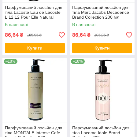
Парфумований лосьйон для
Парфумований лосьйон для
тіла Lacoste Eau de Lacoste
тіла Marc Jacobs Decadence
L.12.12 Pour Elle Natural
Brand Collection 200 мл
Brand Collection 200 мл
В наявності
В наявності
86,64
86,64
₴
₴
105,95 ₴
105,95 ₴
Купити
Купити
–18%
–18%
Парфумований лосьйон для
Парфумований лосьйон для
тіла MONTALE Intense Cafe
тіла Lncome Idole Brand