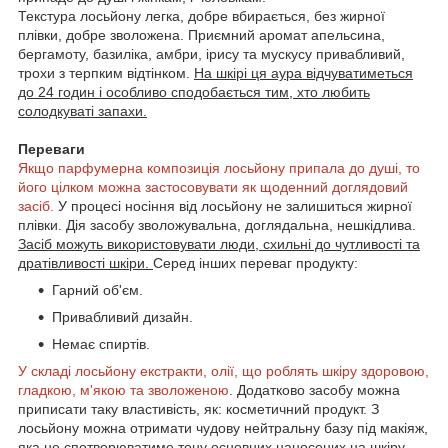
Текстура лосьйону легка, добре вбирається, без жирної
плівки, добре зволожена. Приємний аромат апельсина,
бергамоту, базиліка, амбри, ірису та мускусу привабливий,
трохи з терпким відтінком.
На шкірі ця аура відчуватиметься
до 24 годин і особливо сподобається тим, хто любить
солодкуваті запахи.
Переваги
Якщо парфумерна композиція лосьйону припала до душі, то
його цілком можна застосовувати як щоденний доглядовий
засіб.
У процесі носіння від лосьйону не залишиться жирної
плівки. Дія засобу зволожувальна, доглядальна, нешкідлива.
Засіб можуть використовувати люди, схильні до чутливості та
дратівливості шкіри.
Серед інших переваг продукту:
Гарний об'єм.
Привабливий дизайн.
Немає спиртів.
У складі лосьйону екстракти, олії, що роблять шкіру здоровою,
гладкою, м'якою та зволоженою
. Додатково засобу можна
приписати таку властивість, як: косметичний продукт. З
лосьйону можна отримати чудову нейтральну базу під макіяж,
яка не спотворюватиме тону основних наносених на шкіру