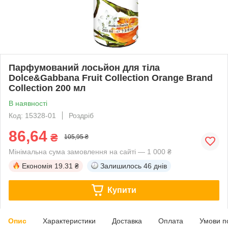
Парфумований лосьйон для тіла
Dolce&Gabbana Fruit Collection Orange Brand
Collection 200 мл
В наявності
Код: 15328-01
Роздріб
86,64
₴
105,95 ₴
Мінімальна сума замовлення на сайті — 1 000 ₴
Економія
19.31 ₴
Залишилось
46 днів
Купити
Опис
Характеристики
Доставка
Оплата
Умови п