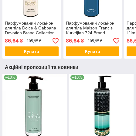
Парфумований лосьйон
Парфумований лосьйон
Пар
для тіла Dolce & Gabbana
для тіла Maison Francis
для 
Devotion Brand Collection
Kurkdjian 724 Brand
L`Im
200 мл
Collection 200 мл
Coll
86,64
86,64
86,
₴
₴
105,95 ₴
105,95 ₴
Купити
Купити
Акційні пропозиції та новинки
–18%
–18%