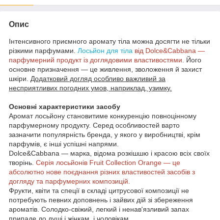
Опис
Інтенсивного приємного аромату тіла можна досягти не тільки
різкими парфумами.
Лосьйон для тіла
від Dolce&Cabbana —
парфумерний продукт із доглядовими властивостями
. Його
основне призначення — це живлення, зволоження й захист
шкіри.
Додатковий догляд особливо важливий за
несприятливих погодних умов, наприклад, узимку.
Основні характеристики засобу
Аромат лосьйону становитиме конкуренцію повноцінному
парфумерному продукту. Серед особливостей варто
зазначити популярність бренда, у якого у виробництві, крім
парфумів, є інші успішні напрями.
Dolce&Cabbana — марка, відома розкішшю і красою всіх своїх
творінь.
Серія лосьйонів Fruit Collection Orange — це
абсолютно нове поєднання різних властивостей засобів з
догляду та парфумерних композицій.
Фрукти, квіти та спеції в складі цитрусової композиції не
потребують певних доповнень і зайвих дій зі збереження
ароматів. Солодко-свіжий, легкий і ненав'язливий запах
припаде до душі і жінкам, і чоловікам.