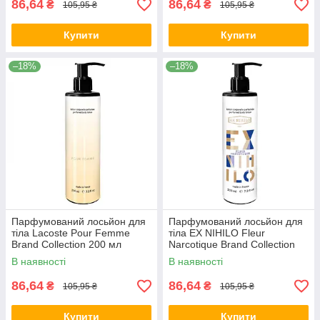
86,64
86,64
₴
₴
105,95 ₴
105,95 ₴
Купити
Купити
–18%
–18%
Парфумований лосьйон для
Парфумований лосьйон для
тіла Lacoste Pour Femme
тіла EX NIHILO Fleur
Brand Collection 200 мл
Narcotique Brand Collection
200 мл
В наявності
В наявності
86,64
86,64
₴
₴
105,95 ₴
105,95 ₴
Купити
Купити