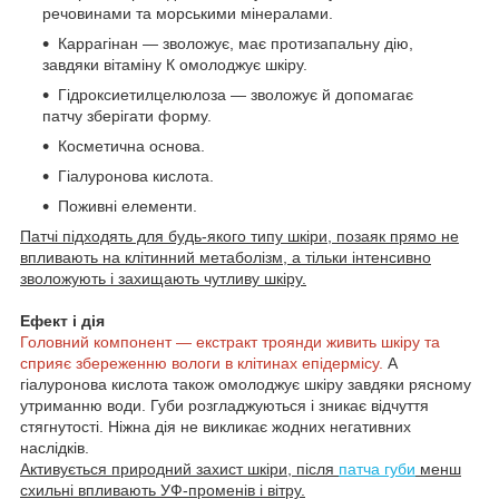
речовинами та морськими мінералами.
Каррагінан — зволожує, має протизапальну дію,
завдяки вітаміну К омолоджує шкіру.
Гідроксиетилцелюлоза — зволожує й допомагає
патчу зберігати форму.
Косметична основа.
Гіалуронова кислота.
Поживні елементи.
Патчі підходять для будь-якого типу шкіри, позаяк прямо не
впливають на клітинний метаболізм, а тільки інтенсивно
зволожують і захищають чутливу шкіру.
Ефект і дія
Головний компонент — екстракт троянди живить шкіру та
сприяє збереженню вологи в клітинах епідермісу.
А
гіалуронова кислота також омолоджує шкіру завдяки рясному
утриманню води. Губи розгладжуються і зникає відчуття
стягнутості. Ніжна дія не викликає жодних негативних
наслідків.
Активується природний захист шкіри, після
патча губи
менш
схильні впливають УФ-променів і вітру.