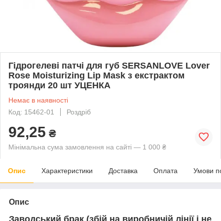
Гідрогелеві патчі для губ SERSANLOVE Lover
Rose Moisturizing Lip Mask з екстрактом
троянди 20 шт УЦЕНКА
Немає в наявності
Код: 15462-01
Роздріб
92,25
₴
Мінімальна сума замовлення на сайті — 1 000 ₴
Опис
Характеристики
Доставка
Оплата
Умови п
Опис
Заводський брак (збій на виробничій лінії і не