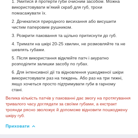
Умитися й протерти губи очисним засобом. Можна
використовувати м'який скраб для губ, трохи
помасажувати їх.
Дочекатися природного висихання або висушити
чистим паперовим рушником.
Розкрити паковання та щільно притиснути до губ.
Тримати на шкірі 20-25 хвилин, не розмовляйте та не
шевлять губами.
Після використання відклейте патч і акуратно
розподілити залишки засобу по губах.
Для інтенсивної дії та відновлення ушкодженої шкіри
використовувати раз на тиждень. Або раз на три тижні,
якщо хочеться просто підтримувати губи в гарному
стані.
Велика кількість патчів у пакованні дає змогу на протягування
тривалого часу доглядати за своїми губами, а екстракт
троянди рясно зволожує й допоможе відновити пошкоджену
шкіру губ.
Приховати