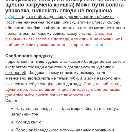
щільно закручена кришка) Може бути волога
упаковка, цілісність слюди не порушена
Губи
— одна з найскладніших у догляді частин обличчя.
Постійне нанесення помади, блиску, впливу стресу, холоду
або спеки, особливо вітру та нестачі вітамінів може негативно
позначитися на їхньому зовнішньому вигляді.
Є велика
різноманітність засобів з догляду, але один із найзручніших і
найприємніших у використанні — гідрогелеві
патчі
.
Особливості продукту
Гідрогелеві патчі від відомого азійського бренда SersanLove з
екстрактом троянди ефективно доглядають за чутливою
шкірою губ
. Завдяки своєму великому розміру патчі
інтенсивно зволожують не тільки губи, а й зону навколо них,
яка теж потребує спеціального догляду.
Спеціальний склад
щільно прилягає до шкіри, міцно тримається, але однаково
дає епідермісу дихати під час використання.
Склад:
Натуральна слюда — надає шкірі сяйва та покращує
загальний тон.
Хлорид калію.
Порошок ірландського моху — насичує поживними