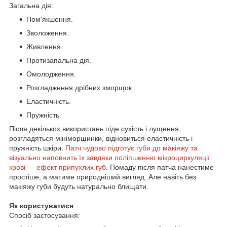
Загальна дія:
Пом'якшення.
Зволоження.
Живлення.
Протизапальна дія.
Омолодження.
Розгладження дрібних зморщок.
Еластичність.
Пружність.
Після декількох використань піде сухість і лущення,
розгладяться мініморщинки, відновиться еластичність і
пружність шкіри.
Патч чудово підготує губи до макіяжу та
візуально наповнить їх завдяки поліпшенню мікроциркуляції
крові — ефект припухлих губ
. Помаду після патча нанестиме
простіше, а матиме природніший вигляд. Але навіть без
макіяжу губи будуть натурально блищати.
Як користуватися
Спосіб застосування: