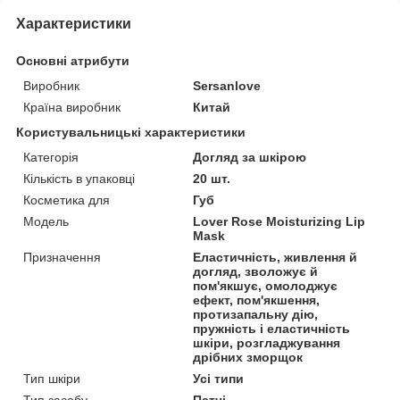
Характеристики
Основні атрибути
Виробник
Sersanlove
Країна виробник
Китай
Користувальницькі характеристики
Категорія
Догляд за шкірою
Кількість в упаковці
20 шт.
Косметика для
Губ
Мoдель
Lover Rose Moisturizing Lip
Mask
Призначення
Еластичність, живлення й
догляд, зволожує й
пом'якшує, омолоджує
ефект, пом'якшення,
протизапальну дію,
пружність і еластичність
шкіри, розгладжування
дрібних зморщок
Тип шкіри
Усі типи
Тип засобу
Патчі