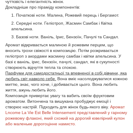
чуттєвість і елегантність жінок.
Докладніше про піраміду компонентів:
Початкові ноти. Малина, Рожевий перець і Бергамот.
Середні ноти. Геліотроп, Жасмин Самбак і Квітка
апельсина.
Базові ноти. Ваніль, Ірис, Бензоїн, Пачулі та Сандал.
Аромат відкривається малиною й рожевим перцем, що
вносить трохи свіжості в композицію. Потім розкривається
геліотроп з акордами жасмину самбак і квітки апельсина. У
базі є ваніль, ірис, бензоїн, пачулі, сандал, які в сукупності
створюють відчуття тепла та спокою.
Парфуми для самодостатньої та впевненої в собі дівчини, яка
любить світ навколо себе.
Вона вміє насолоджуватися кожною
миттю, знає, чого хоче, і добивається цього. Вона любить
життя, ажунь любить його.
Композиція привертає увагу та вабить своїм фруктовим
ароматом. Витончена та вишукана пробуджує емоції і
створює настрій. Підходить для жінок будь-якого віку.
Аромат
Lncome La Vie Est Belle Intensement представлений у гарному
рожевому флаконі, який схожий на дорогий ювелірний кулон
або маленьке дорогоцінне намисто.