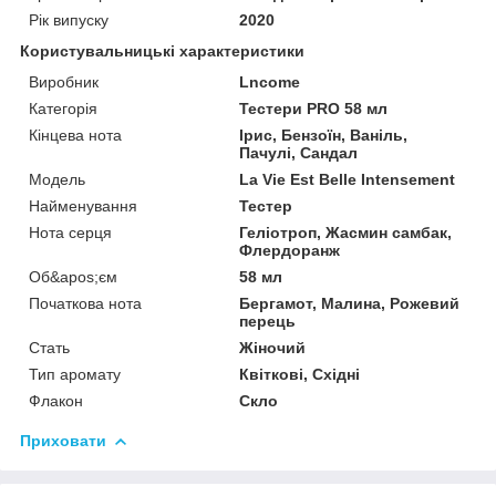
Рік випуску
2020
Користувальницькі характеристики
Виробник
Lncome
Категорія
Тестери PRO 58 мл
Кінцева нота
Ірис, Бензоїн, Ваніль,
Пачулі, Сандал
Мoдель
La Vie Est Belle Intensement
Найменування
Тестер
Нота серця
Геліотроп, Жасмин самбак,
Флердоранж
Об&apos;єм
58 мл
Початкова нота
Бергамот, Малина, Рожевий
перець
Стать
Жіночий
Тип аромату
Квіткові, Східні
Флакон
Скло
Приховати