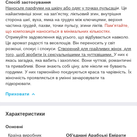
Спосіб застосування
Наносьте парфуми на шкіру або одяг у точках пульсаці
и. Це
найактивніші зони: на зап'ястку, ліктьовий згин, внутрішня
сторона шиї, вуха, ямка на грудях між ключицями, верхня
частина грудей, пахви, точки пульсу, згини ліктів.
Пам'ятайте,
що композиція наноситься в мінімальних кількостях.
Отримуйте задоволення від усього, що відбувається навколо.
Це аромат радості та веселощів. Він переносить у світ
розкоші, спокус і спокуси.
Створений для грайливих жінок, для
того, щоб зробити їх сексуальнішими та чуттєвішими.
У них є
якась загадка, яка вабить і захоплює. Вони чуттєві, романтичні
та привабливі. Вони знають собі ціну, але ніколи не бувають
гордими. У них гармонійно поєднуються краса та чарівність. Їх
жіночність проявляється в умінні зачаровувати та
підкорювати.
Приховати
Характеристики
Основні
Країна виробник
Об'єднані Арабські Емірати