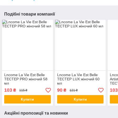
Подібні товари компанії
Lncome La Vie Est Belle
Lncome La Vie Est Belle
Lnco
ТЕСТЕР PRO жіночий 58
ТЕСТЕР LUX жіночий 60
Artis
мл
мл
ТЕС
мл
103
90
103
₴
₴
115 ₴
121 ₴
Купити
Купити
Акційні пропозиції та новинки