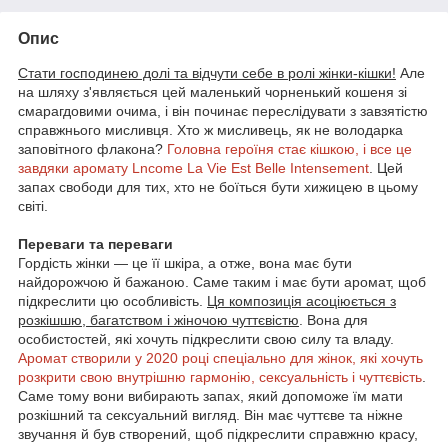
Опис
Стати господинею долі та відчути себе в ролі жінки-кішки!
Але
на шляху з'являється цей маленький чорненький кошеня зі
смарагдовими очима, і він починає переслідувати з завзятістю
справжнього мисливця. Хто ж мисливець, як не володарка
заповітного флакона?
Головна героїня стає кішкою, і все це
завдяки аромату Lncome La Vie Est Belle Intensement
. Цей
запах свободи для тих, хто не боїться бути хижицею в цьому
світі.
Переваги та переваги
Гордість жінки — це її шкіра, а отже, вона має бути
найдорожчою й бажаною. Саме таким і має бути аромат, щоб
підкреслити цю особливість.
Ця композиція асоціюється з
розкішшю, багатством і жіночою чуттєвістю
. Вона для
особистостей, які хочуть підкреслити свою силу та владу.
Аромат створили у 2020 році спеціально для жінок, які хочуть
розкрити свою внутрішню гармонію, сексуальність і чуттєвість
.
Саме тому вони вибирають запах, який допоможе їм мати
розкішний та сексуальний вигляд. Він має чуттєве та ніжне
звучання й був створений, щоб підкреслити справжню красу,