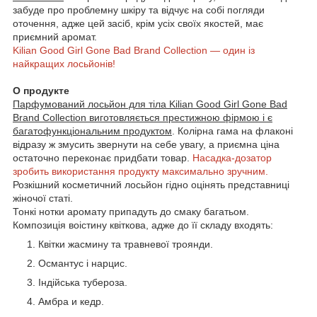
забуде про проблемну шкіру та відчує на собі погляди
оточення, адже цей засіб, крім усіх своїх якостей, має
приємний аромат.
Kilian Good Girl Gone Bad Brand Collection — один із
найкращих лосьйонів!
О продукте
Парфумований лосьйон для тіла Kilian Good Girl Gone Bad
Brand Collection виготовляється престижною фірмою і є
багатофункціональним продуктом
. Колірна гама на флаконі
відразу ж змусить звернути на себе увагу, а приємна ціна
остаточно переконає придбати товар.
Насадка-дозатор
зробить використання продукту максимально зручним.
Розкішний косметичний лосьйон гідно оцінять представниці
жіночої статі.
Тонкі нотки аромату припадуть до смаку багатьом.
Композиція воістину квіткова, адже до її складу входять:
Квітки жасмину та травневої троянди.
Османтус і нарцис.
Індійська тубероза.
Амбра и кедр.