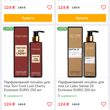
124
124
₴
₴
149 ₴
149 ₴
Купити
Купити
–17%
–17%
Парфумований лосьйон для
Парфумований лосьйон для
тіла Tom Ford Lost Cherry
тіла Le Labo Santal 33
Exclusive EURO 250 мл
Exclusive EURO 250 мл
В наявності
В наявності
124
124
₴
₴
149 ₴
149 ₴