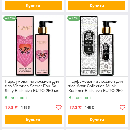
Купити
Купити
–17%
–17%
Парфумований лосьйон для
Парфумований лосьйон для
тіла Victorias Secret Eau So
тіла Attar Collection Musk
Sexy Exclusive EURO 250 мл
Kashmir Exclusive EURO 250
мл
В наявності
В наявності
124
124
₴
₴
149 ₴
149 ₴
Купити
Купити