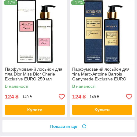
–17%
–17%
Парфумований лосьйон для
Парфумований лосьйон для
тіла Dior Miss Dior Cherie
тіла Marc-Antoine Barrois
Exclusive EURO 250 мл
Ganymede Exclusive EURO
250 мл
В наявності
В наявності
124
124
₴
₴
149 ₴
149 ₴
Купити
Купити
Показати ще