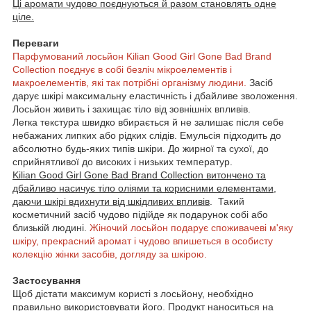
Ці аромати чудово поєднуються й разом становлять одне
ціле.
Переваги
Парфумований лосьйон Kilian Good Girl Gone Bad Brand
Collection поєднує в собі безліч мікроелементів і
макроелементів, які так потрібні організму людини.
Засіб
дарує шкірі максимальну еластичність і дбайливе зволоження.
Лосьйон живить і захищає тіло від зовнішніх впливів.
Легка текстура швидко вбирається й не залишає після себе
небажаних липких або рідких слідів. Емульсія підходить до
абсолютно будь-яких типів шкіри. До жирної та сухої, до
сприйнятливої до високих і низьких температур.
Kilian Good Girl Gone Bad Brand Collection витончено та
дбайливо насичує тіло оліями та корисними елементами,
даючи шкірі вдихнути від шкідливих впливів
. Такий
косметичний засіб чудово підійде як подарунок собі або
близькій людині.
Жіночий лосьйон подарує споживачеві м'яку
шкіру, прекрасний аромат і чудово впишеться в особисту
колекцію жінки засобів, догляду за шкірою.
Застосування
Щоб дістати максимум користі з лосьйону, необхідно
правильно використовувати його.
Продукт наноситься на