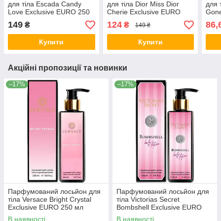
для тіла Escada Candy
для тіла Dior Miss Dior
для 
Love Exclusive EURO 250
Cherie Exclusive EURO
Gone
мл
250 мл
200 
149
124
86,
₴
₴
149 ₴
Купити
Купити
Акційні пропозиції та новинки
–17%
–17%
Парфумований лосьйон для
Парфумований лосьйон для
тіла Versace Bright Crystal
тіла Victorias Secret
Exclusive EURO 250 мл
Bombshell Exclusive EURO
250 мл
В наявності
В наявності