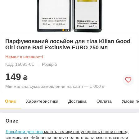
Парфумований лосьйон для тіла Kilian Good
Girl Gone Bad Exclusive EURO 250 мл
Немає в наявності
Код: 16093-01
Роздріб
149
₴
Мінімальна сума замовлення на сайті — 1 000 ₴
Опис
Характеристики
Доставка
Оплата
Умови п
Опис
Лосьйони для тіла
мають велику популярність і попит серед
споживачів
. Вибравши продукт одного разу, клієнт назавжди