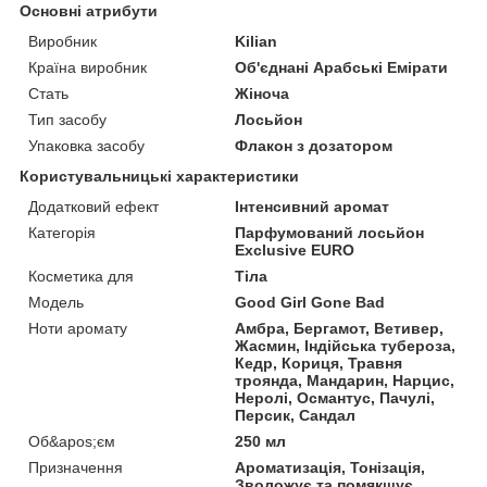
Основні атрибути
Виробник
Kilian
Країна виробник
Об'єднані Арабські Емірати
Стать
Жіноча
Тип засобу
Лосьйон
Упаковка засобу
Флакон з дозатором
Користувальницькі характеристики
Додатковий ефект
Інтенсивний аромат
Категорія
Парфумований лосьйон
Exclusive EURO
Косметика для
Тіла
Мoдель
Good Girl Gone Bad
Ноти аромату
Амбра, Бергамот, Ветивер,
Жасмин, Індійська тубероза,
Кедр, Кориця, Травня
троянда, Мандарин, Нарцис,
Неролі, Османтус, Пачулі,
Персик, Сандал
Об&apos;єм
250 мл
Призначення
Ароматизація, Тонізація,
Зволожує та помякшує