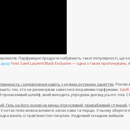
 ароматів. Парфумерні продукти набувають такої популярності, що к
я душу
Yves Saint Laurent Black Exclusive — одна з таких пропонувань, 
певненість і задоволення навіть у нудних рутинних заняттях
. Рокові 
отішить тих, хто не ризикнував завестися яскравими парфумами.
Засіб
ий пронизливий шлейф, який виходить упродовж дня від усього тіла. Ст
й. Гель на його основі не менш спокусливий, привабливий і п'янкий.
У
. У нотах гелю можна вловити запах кави та перцю. У ньому зберігся 
олодка ваніль із трав'янистою пачуллю. Кедровий складник вийшов