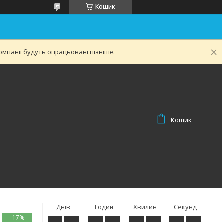
Кошик
мпанії будуть опрацьовані пізніше.
Кошик
Днів
Годин
Хвилин
Секунд
–17%