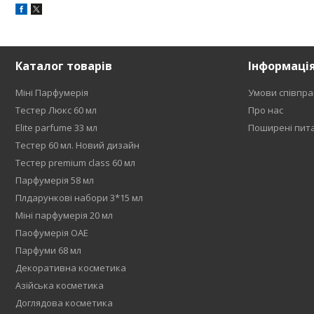
Каталог товарів
Інформаці
Міні Парфумерія
Умови співпра
Тестер Люкс 60 мл
Про нас
Elite parfume 33 мл
Поширені пит
Тестер 60 мл. Новий дизайн
Тестер premium class 60 мл
Парфумерія 58 мл
Плдарункові набори 3*15 мл
Міні парфумерія 20 мл
Паофумерія ОАЕ
Парфуми 68 мл
Декоративна косметика
Азійська косметика
Доглядова косметика