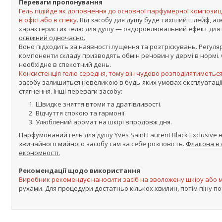
Переваги пропонування
Гель підійде як доповнення до основної парфумерної композиц
в офісі або в спеку
. Від засобу для душу буде тихіший шлейф, ал
характеристик гелю для душу — оздоровлювальний ефект для 
освіжний одночасно.
Воно підходить за наявності лущення та розтріскувань. Регуля
компоненти складу призводять обмін речовин у дермі в нормі.
необхідне в спекотний день.
Консистенція гелю середня, тому він чудово розподілятиметься 
засобу залишиться невеликою в будь-яких умовах експлуатації.
стягнення. Інші переваги засобу:
Швидке зняття втоми та дратівливості.
Відчуття спокою та гармонії.
Улюблений аромат на шкірі впродовж дня.
Парфумований гель для душу Yves Saint Laurent Black Exclusiv
звичайного мийного засобу сам за себе розповість.
Флакона в 
економності.
Рекомендації щодо використання
Виробник рекомендує наносити засіб на зволожену шкіру або 
рухами. Для процедури достатньо кількох хвилин, потім піну 