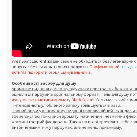
Yves Saint Laurent жоден сезон не обходиться без легендарних
випускає безліч додаткових продуктів.
Парфумований
гель дл
встигла підкорити серця шанувальників.
Особливості засобу для душу
Ароматне видання дає змогу відчувати пристрасть, бажання, в
оцінили ці парфуми в оригінальному форматі. Гель для душу п
душу містить мотиви аромату Black Opium
. Гель має такий сам
і інтенсивність улюбленого запаху збільшується в рази.
Чорний опіум у класичному виданні провокаційний і скандальни
збереглися всі тонкі риси аромату, насичений і незмінний флер
жасмин і гострий фледоранж. Також на шкірі проявлять себе с
витонченішим, ніж у парфумах, але не менш приємному.