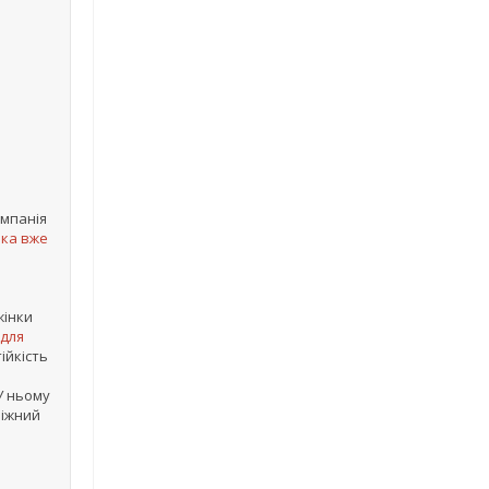
омпанія
яка вже
жінки
 для
ійкість
 ньому
ніжний