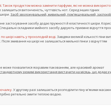
ії. Також продуктом можна замінити парфуми, які не можна використ
е залишиться витонченість, чуттєвість нот. Серед інших гідних
шкіри.
Засіб зволожувальний, живильний, пом'якшувальний, заспокій
рне застосування засобу додає пружності й еластичності шкіри. Корис
 Спеціальні складники мийного засобу дарують приємне відчуття про
по шкірі навіть у прохолодній воді
. Завдяки великій кількості піни в
 Після змивання на шкірі не залишається мильної пінки з відчуттям
e не може похвалитися яскравим пакованням, але красивий аромат
стандартному режимі використання вистачити на місяць, що додає ку
мочалку
. У другому разі залишається розподілити піну м'якими масаж
потрібно ретельно змити теплою водою.