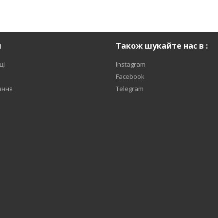
я
Також шукайте нас в :
ці
Instagram
Facebook
ання
Telegram