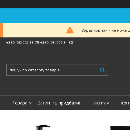
Зараз компанія не може ш
+380 (68) 065-33-79
+380 (93) 967-34-30
Товари
Встигніть придбати!
Клієнтам
Кон