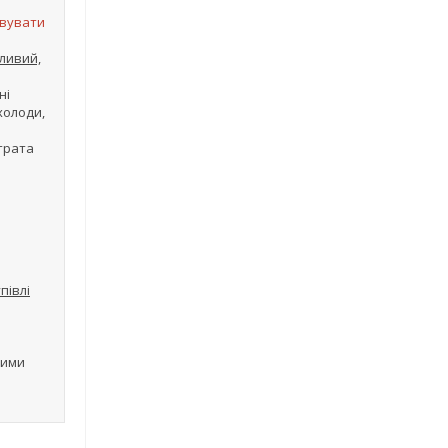
овувати
ливий,
ні
холоди,
итрата
півлі
ними