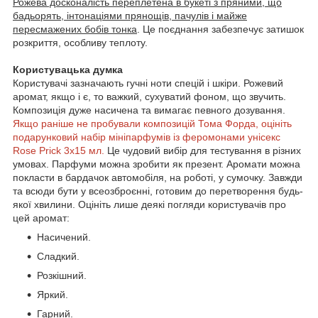
Рожева досконалість переплетена в букеті з пряними, що
бадьорять, інтонаціями прянощів, пачулів і майже
пересмажених бобів тонка
. Це поєднання забезпечує затишок
розкриття, особливу теплоту.
Користувацька думка
Користувачі зазначають гучні ноти спецій і шкіри. Рожевий
аромат, якщо і є, то важкий, сухуватий фоном, що звучить.
Композиція дуже насичена та вимагає певного дозування.
Якщо раніше не пробували композицій Тома Форда, оцініть
подарунковий набір мініпарфумів із феромонами унісекс
Rose Prick 3х15 мл.
Це чудовий вибір для тестування в різних
умовах. Парфуми можна зробити як презент. Аромати можна
покласти в бардачок автомобіля, на роботі, у сумочку. Завжди
та всюди бути у всеозброєнні, готовим до перетворення будь-
якої хвилини. Оцініть лише деякі погляди користувачів про
цей аромат:
Насичений.
Сладкий.
Розкішний.
Яркий.
Гарний.