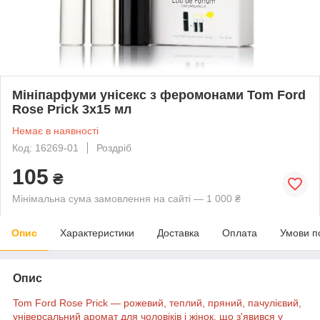
Мініпарфуми унісекс з феромонами Tom Ford
Rose Prick 3х15 мл
Немає в наявності
Код: 16269-01
Роздріб
105
₴
Мінімальна сума замовлення на сайті — 1 000 ₴
Опис
Характеристики
Доставка
Оплата
Умови п
Опис
Tom Ford Rose Prick — рожевий, теплий, пряний, пачулієвий,
універсальний аромат для чоловіків і жінок, що з'явився у