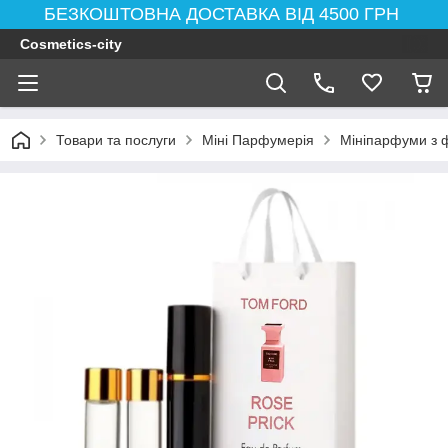
БЕЗКОШТОВНА ДОСТАВКА ВІД 4500 ГРН
Cosmetics-city
Товари та послуги
Міні Парфумерія
Мініпарфуми з 