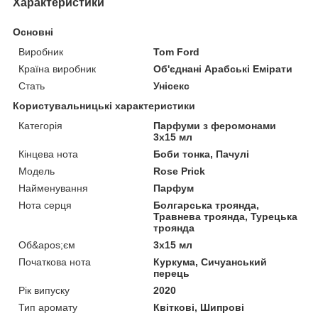
Характеристики
Основні
Виробник
Tom Ford
Країна виробник
Об'єднані Арабські Емірати
Стать
Унісекс
Користувальницькі характеристики
Категорія
Парфуми з феромонами
3х15 мл
Кінцева нота
Боби тонка, Пачулі
Мoдель
Rose Prick
Найменування
Парфум
Нота серця
Болгарська троянда,
Травнева троянда, Турецька
троянда
Об&apos;єм
3х15 мл
Початкова нота
Куркума, Сичуанський
перець
Рік випуску
2020
Тип аромату
Квіткові, Шипрові