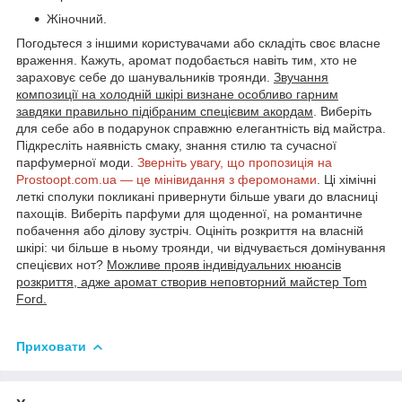
Жіночний.
Погодьтеся з іншими користувачами або складіть своє власне
враження. Кажуть, аромат подобається навіть тим, хто не
зараховує себе до шанувальників троянди.
Звучання
композиції на холодній шкірі визнане особливо гарним
завдяки правильно підібраним спецієвим акордам
. Виберіть
для себе або в подарунок справжню елегантність від майстра.
Підкресліть наявність смаку, знання стилю та сучасної
парфумерної моди.
Зверніть увагу, що пропозиція на
Prostoopt.com.ua — це мінівидання з феромонами
. Ці хімічні
леткі сполуки покликані привернути більше уваги до власниці
пахощів. Виберіть парфуми для щоденної, на романтичне
побачення або ділову зустріч. Оцініть розкриття на власній
шкірі: чи більше в ньому троянди, чи відчувається домінування
спецієвих нот?
Можливе прояв індивідуальних нюансів
розкриття, адже аромат створив неповторний майстер Tom
Ford.
Приховати