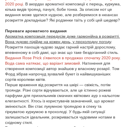
2020 році
. В акордах ароматної композиції є перець, куркума,
кілька видів троянд, пачулі, боби тонка. За описом нот це
видання може здатися нудною, але розберемося в нюансах
розкриття докладніше? Які родзинки таїть у собі цей шедевр?
Переваги ароматного видання
Ароматна композиція передусім дуже гармонійна в розкритті.
Вона чудово підійде на кожен день, у прохолодну погоду
.
Розкриття пахощів чудово задає гарний настрій дорослому,
впевненому в собі дамі, що знає що таке бездоганний стиль.
Видання Rose Prick з'явилося в продажах спочатку 2020 року.
Вода сама натякає, що варіант зимовий
. Натхнення для
створення композиції автор знайшов у власному розарії. Том
Форд зібрав напрочуд зухвалий букет із найвишуканіших
сортів королеви квітів.
Перше враження від розкриття на шкірі — свіжість, потім
троянди. Різні сорти відчуваються, але це істинно рожеві
парфуми для прихильників смачних квіткових аур з нальотом
елегантності. Хтось із користувачів зазначений, що аромат
змінюється. Він стає лукумною трояндою в спеку та
гіркуватою куркумою в прохолоді. У будь-якій ситуації
залишається ідеальним, розкривається чудовими нотами в
східному стилі.