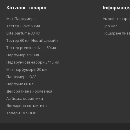
Каталог товарів
Інформаці
Міні Парфумерія
Умови співпра
Тестер Люкс 60 мл
Про нас
Elite parfume 33 мл
Поширені пит
Тестер 60 мл. Новий дизайн
Тестер premium class 60 мл
Парфумерія 58 мл
Плдарункові набори 3*15 мл
Міні парфумерія 20 мл
Паофумерія ОАЕ
Парфуми 68 мл
Декоративна косметика
Азійська косметика
Доглядова косметика
Товари TV SHOP