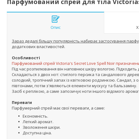
Парфумований спрей для тіла Victorias 
Опис
Х
Зараз дедалі більшу популярність набирає застосування парфу
додаткових властивостей.
Особливості
Парфумований спрей Victoria's Secret Love Spell Noir призначен
Під час розпилювання він наповнює шкіру вологою. Підходить д
Складається з двох нот: стиглого персика та сандалового дерева
солодкий, тропічний запах із квітковою родзинкою. Сандал, з 
півтонами, потім з'являються елементи мускусу та бальзаміну.
Засіб є реплікою, а саме запозичує ноти іншого відомого арома
Переваги
Парфумерний спрей має свої переваги, а саме:
Економність.
Легкий аромат.
Зволоження шкіри.
Доступна ціна.