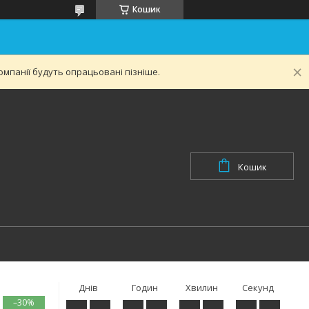
Кошик
мпанії будуть опрацьовані пізніше.
Кошик
Днів
Годин
Хвилин
Секунд
–30%