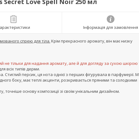
Secret Love Spell Noir 250 мл
арактеристики
Інформація для замовлення
мованого спрею для тіла.
Крім прекрасного аромату, він має низку
ий не тільки для надання аромату, але й для догляду за сухою шкірою 
ля всіх типів дерми.
. Стиглий персик, ця нота однієї з перших фігурувала в парфумерії. М
одного боку, має теплі акценти, розкривається пряними та солодкими
ту, точніше основу композиції зі своїм унікальним дизайном.