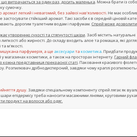
ь, що витрачається за один раз, досить маленька
. Можна брати із соб
ку сумочку.
 аромат легкий і невагомий, без зайвої нав'язливості.
Не має особли
 застосувати стійкіший аромат. Такі засоби є в середній ціновій катег
гравають дорогим туалетним водам і парфумам.
Спрей може дозволити 
ає утворенню сухості та стягнутості шкіри
. Засіб містить натуральні
я липкості або жирності. До складу входить алое та ромашка, які дог
та м'якості.
 й вишукана парфумерія, а ще
аксесуари
та
косметика
. Придбати продук
 у магазинах косметики, а також на просторах інтернету.
Гарний фла
о кожна представниця прекрасної статі
. Паковання красивого фіолет
ру. Розпилювач дрібнодисперсний, завдяки чому краплі розпилюють
рийняття душу.
Завдяки спеціальному компоненту спрей лягає як вуал
 шари епідермісу треба наносити масажними лініями, круговими руха
ти продукт на волосся або одяг.