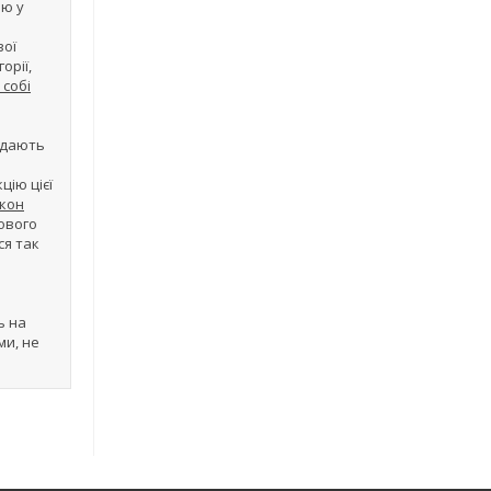
ою у
вої
орії,
собі
лядають
цію цієї
кон
ового
ся так
ь на
ми, не