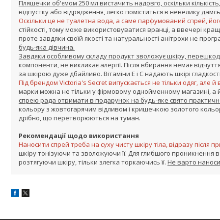
Пляшечки об'ємом 250 мл вистачить надовго, оскільки кількіст
відпустку або відрядження, легко поміститься в невелику дамсь
Оскільки це не туалетна вода, а саме парфумований спрей, його
стійкості, тому може використовуватися вранці, а ввечері краще
проте завдяки своїй якості та натуральності анітрохи не про
будь-яка дівчина.
Завдяки особливому складу продукт зволожує шкіру, перешкодж
компоненти, не викликає алергії. Після вбирання немає відчутт
за шкірою дуже дбайливо. Вітаміни Е і С надають шкірі гладкості 
Під брендом Victoria's Secret випускається не тільки одяг, але
марки можна не тільки у фірмовому однойменному магазині, а й
спрею рада отримати в подарунок на будь-яке свято практичн
кольору з жовтогарячим відливом і кришечкою золотого кольо
дрібно, що перетворюються на туман.
Рекомендації щодо використання
Наносити спрей треба на суху чисту шкіру тіла, відразу після п
шкіру тонізуючи та зволожуючи її. Для глибшого проникнення в
розтягуючи шкіру, тільки злегка торкаючись її.
Не варто наноси