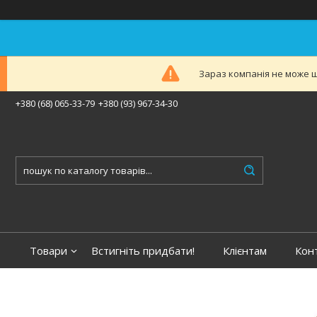
Зараз компанія не може ш
+380 (68) 065-33-79
+380 (93) 967-34-30
Товари
Встигніть придбати!
Клієнтам
Кон