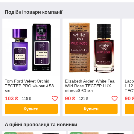
Подібні товари компанії
Tom Ford Velvet Orchid
Elizabeth Arden White Tea
Laco
TECТЕР PRO жіночий 58
Wild Rose ТЕСТЕР LUX
L.12
мл
жіночий 60 мл
ТЕС
мл
103
90
90
₴
₴
115 ₴
121 ₴
Купити
Купити
Акційні пропозиції та новинки