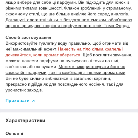
якщо вибере для себе ці парфуми. Він підходить для жінок із
різними типами зовнішності. Флакон зроблений у стриманому,
скромному стилі, що ще більше виділяє його серед аналогів.
Доглянуті, елегантні жінки, з бездоганним смаком, обов'язково
оцінять це чудове творіння парфумерного генія Тома Форда.
Спосіб застосування
Використовуйте туалетну воду правильно, щоб отримати від
неї максимальний ефект.
Нанесіть на тіло кілька крапель і
дочекайтеся, коли аромат вбереться
. Щоб посилити звучання,
можете нанести парфуми на пульсувальні точки на шиї,
зап'ястках або за вухами.
Можете використовувати його як
самостійні парфуми, так і в комбінації з іншими ароматами
.
Він не буде сильно вибиватися із загальної картини,
прекрасно підійде як для повсякденного носіння, так і для
урочистих заходів.
Приховати
Характеристики
Основні