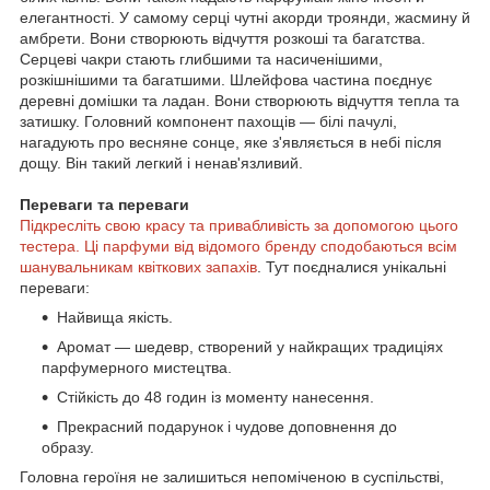
елегантності. У самому серці чутні акорди троянди, жасмину й
амбрети. Вони створюють відчуття розкоші та багатства.
Серцеві чакри стають глибшими та насиченішими,
розкішнішими та багатшими. Шлейфова частина поєднує
деревні домішки та ладан. Вони створюють відчуття тепла та
затишку. Головний компонент пахощів — білі пачулі,
нагадують про весняне сонце, яке з'являється в небі після
дощу. Він такий легкий і ненав'язливий.
Переваги та переваги
Підкресліть свою красу та привабливість за допомогою цього
тестера. Ці парфуми від відомого бренду сподобаються всім
шанувальникам квіткових запахів
. Тут поєдналися унікальні
переваги:
Найвища якість.
Аромат — шедевр, створений у найкращих традиціях
парфумерного мистецтва.
Стійкість до 48 годин із моменту нанесення.
Прекрасний подарунок і чудове доповнення до
образу.
Головна героїня не залишиться непоміченою в суспільстві,