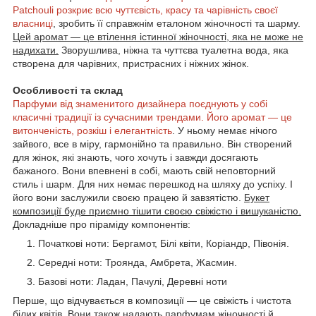
Patchouli розкриє всю чуттєвість, красу та чарівність своєї
власниці
, зробить її справжнім еталоном жіночності та шарму.
Цей аромат — це втілення істинної жіночності, яка не може не
надихати.
Зворушлива, ніжна та чуттєва туалетна вода, яка
створена для чарівних, пристрасних і ніжних жінок.
Особливості та склад
Парфуми від знаменитого дизайнера поєднують у собі
класичні традиції із сучасними трендами. Його аромат — це
витонченість, розкіш і елегантність
. У ньому немає нічого
зайвого, все в міру, гармонійно та правильно. Він створений
для жінок, які знають, чого хочуть і завжди досягають
бажаного. Вони впевнені в собі, мають свій неповторний
стиль і шарм. Для них немає перешкод на шляху до успіху. І
його вони заслужили своєю працею й завзятістю.
Букет
композиції буде приємно тішити своєю свіжістю і вишуканістю.
Докладніше про піраміду компонентів:
Початкові ноти: Бергамот, Білі квіти, Коріандр, Півонія.
Середні ноти: Троянда, Амбрета, Жасмин.
Базові ноти: Ладан, Пачулі, Деревні ноти
Перше, що відчувається в композиції — це свіжість і чистота
білих квітів. Вони також надають парфумам жіночності й