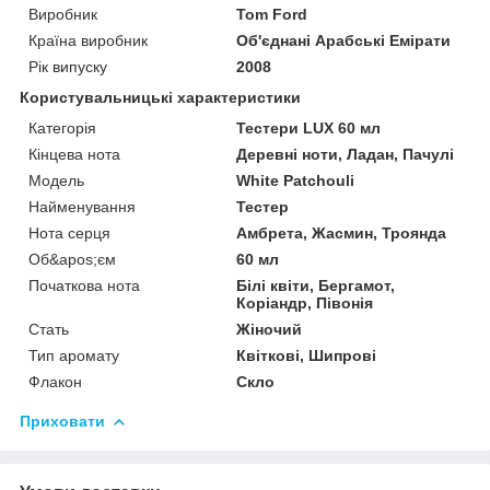
Виробник
Tom Ford
Країна виробник
Об'єднані Арабські Емірати
Рік випуску
2008
Користувальницькі характеристики
Категорія
Тестери LUX 60 мл
Кінцева нота
Деревні ноти, Ладан, Пачулі
Мoдель
White Patchouli
Найменування
Тестер
Нота серця
Амбрета, Жасмин, Троянда
Об&apos;єм
60 мл
Початкова нота
Білі квіти, Бергамот,
Коріандр, Півонія
Стать
Жіночий
Тип аромату
Квіткові, Шипрові
Флакон
Скло
Приховати