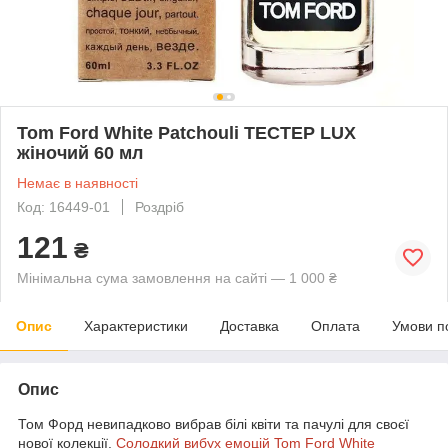
Tom Ford White Patchouli ТЕСТЕР LUX
жіночий 60 мл
Немає в наявності
Код: 16449-01
Роздріб
121
₴
Мінімальна сума замовлення на сайті — 1 000 ₴
Опис
Характеристики
Доставка
Оплата
Умови п
Опис
Том Форд невипадково вибрав білі квіти та пачулі для своєї
нової колекції.
Солодкий вибух емоцій Tom Ford White