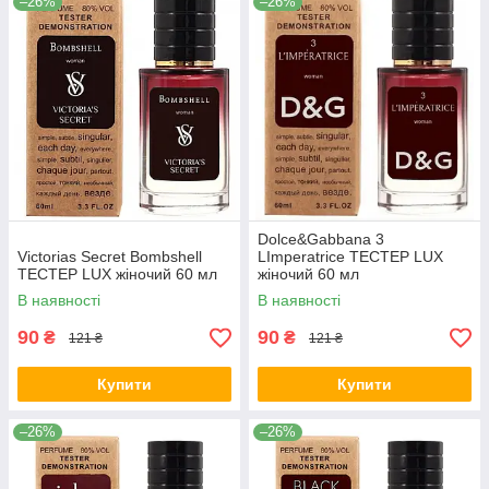
–26%
–26%
Dolce&Gabbana 3
Victorias Secret Bombshell
LImperatrice ТЕСТЕР LUX
TEСТЕР LUX жіночий 60 мл
жіночий 60 мл
В наявності
В наявності
90
90
₴
₴
121 ₴
121 ₴
Купити
Купити
–26%
–26%