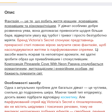
Опис
Фантазія — це те, що робить життя кращим, яскравішим,
яскравішим та різноманітнішим
. У дівчат особливо добре
розвинена уява, вона допомагає привносити щодня більше
барв, відвертати увагу від турбот і тривог і просто безтурботно
мріяти.
Бренд Victoria's Secret спонукає представниць
прекрасної статі повною мірою залучити свою фантазію, щоб
насолоджуватися життям із парфумованими спреями
. Ці
засоби мають яскраві та неповторні аромати, які здатні
зробити образ ще привабливішим і спокусливішим.
Композиція Pineapple Cove With Neon Papaya сподобається
романтичним, життєрадісним і енергійним особам, які
бажають підкорити світ.
Особливості засобу
Одна з актуальних проблем для багатьох дівчат — це чутлива,
схильна до подразнень шкіра. Маючи такий тип епідермісу,
досить важко підібрати відповідну
косметику
. Але
п
арфумований спрей від Victoria's Secret є гіпоалергенним,
він не містить шкідливих і токсичних речовин, тому не
викликає неприємних побічних ефектів — свербіння, печіння