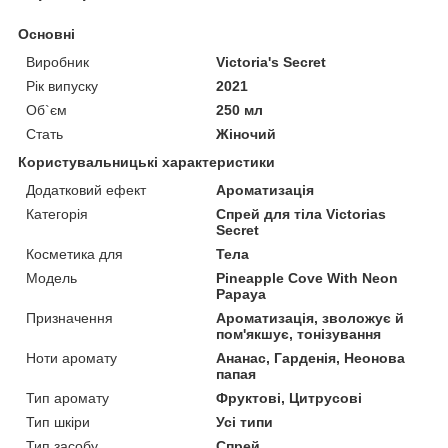
Основні
Виробник
Victoria's Secret
Рік випуску
2021
Об`єм
250 мл
Стать
Жіночий
Користувальницькі характеристики
Додатковий ефект
Ароматизація
Категорія
Спрей для тіла Victorias
Secret
Косметика для
Тела
Мoдель
Pineapple Cove With Neon
Papaya
Призначення
Ароматизація, зволожує й
пом'якшує, тонізування
Ноти аромату
Ананас, Гарденія, Неонова
папая
Тип аромату
Фруктові, Цитрусові
Тип шкіри
Усі типи
Тип засобу
Спрей