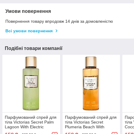
Умови повернення
Повернення товару впродовж 14 днів за домовленістю
Всі умови повернення
Подібні товари компанії
Парфумований спрей для
Парфумований спрей для
Пар
тіла Victorias Secret Palm
тіла Victorias Secret
тіла 
Lagoon With Electric
Plumeria Beach With
Coco
Coconut 250 мл
Chromatic Rose 250 мл