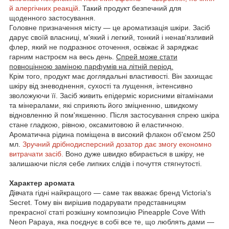
й алергічних реакцій
. Такий продукт безпечний для
щоденного застосування.
Головне призначення місту — це ароматизація шкіри. Засіб
дарує своїй власниці, м'який і легкий, тонкий і ненав'язливий
флер, який не подразнює оточення, освіжає й заряджає
гарним настроєм на весь день.
Спрей може стати
повноцінною заміною парфумів на літній період.
Крім того, продукт має доглядальні властивості. Він захищає
шкіру від зневоднення, сухості та лущення, інтенсивно
зволожуючи її. Засіб живить епідерміс корисними вітамінами
та мінералами, які сприяють його зміцненню, швидкому
відновленню й пом'якшенню. Після застосування спрею шкіра
стане гладкою, рівною, оксамитовою й еластичною.
Ароматична рідина поміщена в високий флакон об'ємом 250
мл.
Зручний дрібнодисперсний дозатор дає змогу економно
витрачати засіб.
Воно дуже швидко вбирається в шкіру, не
залишаючи після себе липких слідів і почуття стягнутості.
Характер аромата
Дівчата гідні найкращого — саме так вважає бренд Victoria's
Secret. Тому він вирішив подарувати представницям
прекрасної статі розкішну композицію Pineapple Cove With
Neon Papaya, яка поєднує в собі все те, що люблять дами —