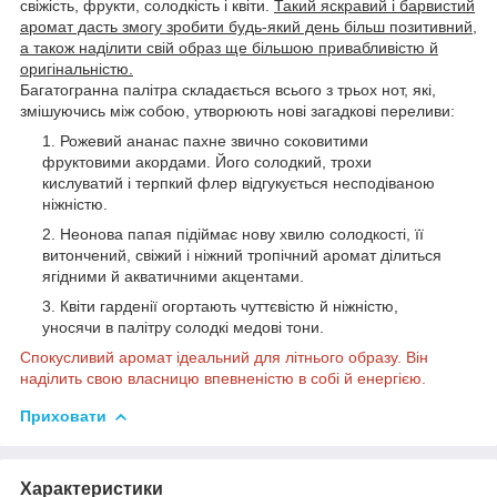
свіжість, фрукти, солодкість і квіти.
Такий яскравий і барвистий
аромат дасть змогу зробити будь-який день більш позитивний,
а також наділити свій образ ще більшою привабливістю й
оригінальністю.
Багатогранна палітра складається всього з трьох нот, які,
змішуючись між собою, утворюють нові загадкові переливи:
Рожевий ананас пахне звично соковитими
фруктовими акордами. Його солодкий, трохи
кислуватий і терпкий флер відгукується несподіваною
ніжністю.
Неонова папая підіймає нову хвилю солодкості, її
витончений, свіжий і ніжний тропічний аромат ділиться
ягідними й акватичними акцентами.
Квіти гарденії огортають чуттєвістю й ніжністю,
уносячи в палітру солодкі медові тони.
Спокусливий аромат ідеальний для літнього образу. Він
наділить свою власницю впевненістю в собі й енергією.
Приховати
Характеристики