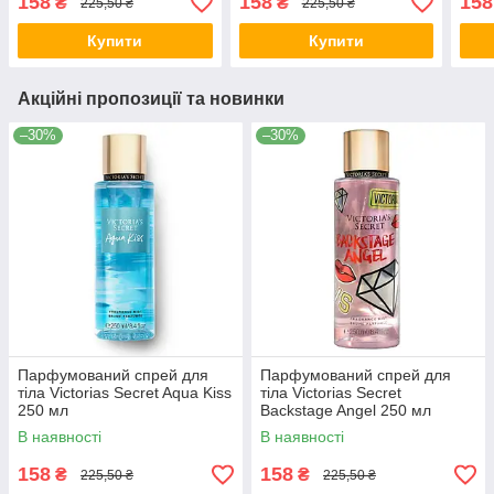
158
158
158
₴
₴
225,50 ₴
225,50 ₴
Купити
Купити
Акційні пропозиції та новинки
–30%
–30%
Парфумований спрей для
Парфумований спрей для
тіла Victorias Secret Aqua Kiss
тіла Victorias Secret
250 мл
Backstage Angel 250 мл
В наявності
В наявності
158
158
₴
₴
225,50 ₴
225,50 ₴