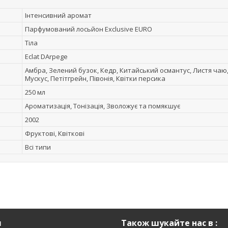
Інтенсивний аромат
Парфумований лосьйон Exclusive EURO
Тіла
Eclat DArpege
Амбра, Зелений бузок, Кедр, Китайський османтус, Листя чаю
Мускус, Петітгрейн, Півонія, Квітки персика
250 мл
Ароматизація, Тонізація, Зволожує та помякшує
2002
Фруктові, Квіткові
Всі типи
я
Також шукайте нас в :