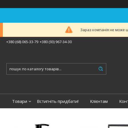
Зараз компанія не може ш
+380 (68) 065-33-79
+380 (93) 967-34-30
Товари
Встигніть придбати!
Клієнтам
Кон