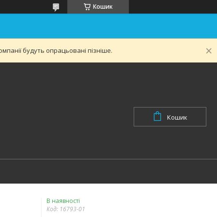
Кошик
мпанії будуть опрацьовані пізніше.
Кошик
В наявності
Код:
16793-01