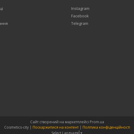
ці
Instagram
Facebook
ання
Telegram
Сайт створений на маркетплейсі
Prom.ua
Cosmetics-city |
Поскаржитися на контент
|
Політика конфіденційності
Select Language
▼