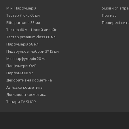
Міні Парфумерія
Умови співпра
Тестер Люкс 60 мл
Про нас
Elite parfume 33 мл
Поширені пит
Тестер 60 мл. Новий дизайн
Тестер premium class 60 мл
Парфумерія 58 мл
Плдарункові набори 3*15 мл
Міні парфумерія 20 мл
Паофумерія ОАЕ
Парфуми 68 мл
Декоративна косметика
Азійська косметика
Доглядова косметика
Товари TV SHOP