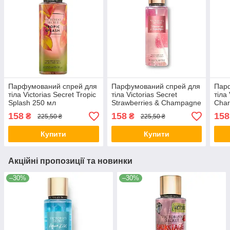
Парфумований спрей для
Парфумований спрей для
Пар
тіла Victorias Secret Tropic
тіла Victorias Secret
тіла
Splash 250 мл
Strawberries & Champagne
Cha
250 мл
158
158
158
₴
₴
225,50 ₴
225,50 ₴
Купити
Купити
Акційні пропозиції та новинки
–30%
–30%