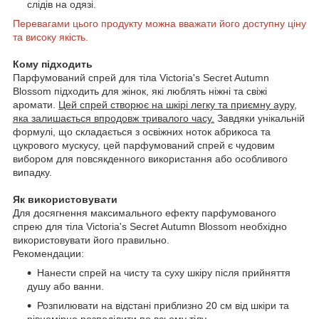
слідів на одязі.
Перевагами цього продукту можна вважати його доступну ціну
та високу якість.
Кому підходить
Парфумований спрей для тіла Victoria's Secret Autumn
Blossom підходить для жінок, які люблять ніжні та свіжі
аромати.
Цей спрей створює на шкірі легку та приємну ауру,
яка залишається впродовж тривалого часу.
Завдяки унікальній
формулі, що складається з освіжних ноток абрикоса та
цукрового мускусу, цей парфумований спрей є чудовим
вибором для повсякденного використання або особливого
випадку.
Як використовувати
Для досягнення максимального ефекту парфумованого
спрею для тіла Victoria's Secret Autumn Blossom необхідно
використовувати його правильно.
Рекомендации:
Нанести спрей на чисту та суху шкіру після прийняття
душу або ванни.
Розпилювати на відстані приблизно 20 см від шкіри та
рівномірно розподілити по всьому тілу.