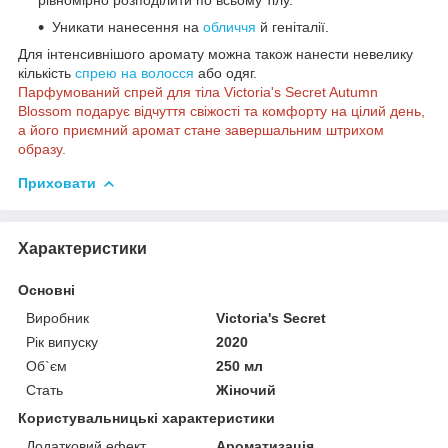
Уникати нанесення на
обличчя
й геніталії.
Для інтенсивнішого аромату можна також нанести невелику
кількість
спрею на волосся
або одяг.
Парфумований спрей для тіла Victoria's Secret Autumn
Blossom подарує відчуття свіжості та комфорту на цілий день,
а його приємний аромат стане завершальним штрихом
образу.
Приховати
Характеристики
Основні
Виробник
Victoria's Secret
Рік випуску
2020
Об`єм
250 мл
Стать
Жіночий
Користувальницькі характеристики
Додатковий ефект
Ароматизація