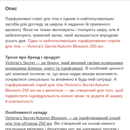
Опис
Парфумовані спреї для тіла є одним із найпопулярніших
засобів для догляду за шкірою й надання їй приємного
аромату. Вони не тільки зволожують і тонізують шкіру, але й
забезпечують тривалий запах, який залишається впродовж
усього дня.
Один із найпопулярніших парфумованих спреїв
для тіла — Victoria's Secret Autumn Blossom 250 мл.
Трохи про бренд і продукт
Victoria's Secret — це бренд, який відомий своїми розкішними
колекціями білизни, одягу та парфумерії
. В особливій цінності
цієї компанії полягає те, що вона надає жінкам можливість
почуватися сексуально та впевнено в будь-якій ситуації. А
парфумований спрей для тіла Victoria's Secret Autumn
Blossom 250 мл не є винятком — він створений для того, щоб
підкреслити індивідуальність кожної жінки та додати їй шарму
й елегантності.
Особливості складу
Victoria's Secret Autumn Blossom — це парфумований спрей
для тіла об'ємом 250 мл
. Він створений на основі ніжного
поєднання квіткових і фруктових нот, які наповнені теплом і