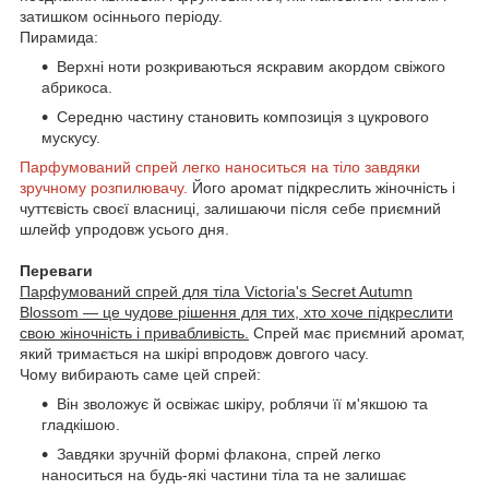
затишком осіннього періоду.
Пирамида:
Верхні ноти розкриваються яскравим акордом свіжого
абрикоса.
Середню частину становить композиція з цукрового
мускусу.
Парфумований спрей легко наноситься на тіло завдяки
зручному розпилювачу.
Його аромат підкреслить жіночність і
чуттєвість своєї власниці, залишаючи після себе приємний
шлейф упродовж усього дня.
Переваги
Парфумований спрей для тіла Victoria's Secret Autumn
Blossom — це чудове рішення для тих, хто хоче підкреслити
свою жіночність і привабливість.
Спрей має приємний аромат,
який тримається на шкірі впродовж довгого часу.
Чому вибирають саме цей спрей:
Він зволожує й освіжає шкіру, роблячи її м'якшою та
гладкішою.
Завдяки зручній формі флакона, спрей легко
наноситься на будь-які частини тіла та не залишає