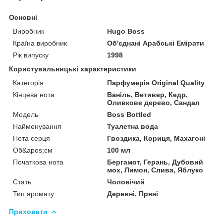
Основні
Виробник
Hugo Boss
Країна виробник
Об'єднані Арабські Емірати
Рік випуску
1998
Користувальницькі характеристики
Категорія
Парфумерія Original Quality
Кінцева нота
Ваніль, Ветивер, Кедр,
Оливкове дерево, Сандал
Мoдель
Boss Bottled
Найменування
Туалетна вода
Нота серця
Гвоздика, Кориця, Махагоні
Об&apos;єм
100 мл
Початкова нота
Бергамот, Герань, Дубовий
мох, Лимон, Слива, Яблуко
Стать
Чоловічий
Тип аромату
Деревні, Пряні
Приховати