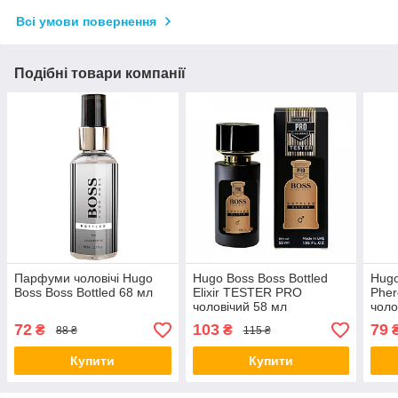
Всі умови повернення
Подібні товари компанії
Парфуми чоловічі Hugo
Hugo Boss Boss Bottled
Hugo
Boss Boss Bottled 68 мл
Elixir TESTER PRO
Phe
чоловічий 58 мл
чоло
72
103
79
₴
₴
88 ₴
115 ₴
Купити
Купити