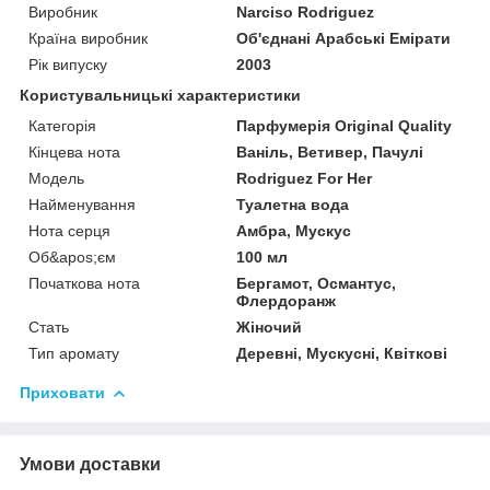
Виробник
Narciso Rodriguez
Країна виробник
Об'єднані Арабські Емірати
Рік випуску
2003
Користувальницькі характеристики
Категорія
Парфумерія Original Quality
Кінцева нота
Ваніль, Ветивер, Пачулі
Мoдель
Rodriguez For Her
Найменування
Туалетна вода
Нота серця
Амбра, Мускус
Об&apos;єм
100 мл
Початкова нота
Бергамот, Османтус,
Флердоранж
Стать
Жіночий
Тип аромату
Деревні, Мускусні, Квіткові
Приховати
Умови доставки