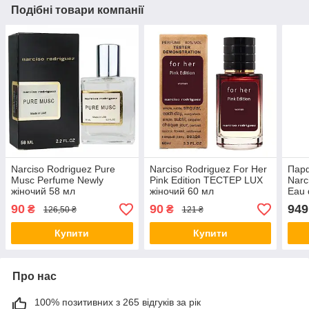
Подібні товари компанії
Narciso Rodriguez Pure
Narciso Rodriguez For Her
Парф
Musc Perfume Newly
Pink Edition ТЕСТЕР LUX
Narc
жіночий 58 мл
жіночий 60 мл
Eau 
мл (O
90
90
949
₴
₴
126,50 ₴
121 ₴
Купити
Купити
Про нас
100% позитивних з 265 відгуків за рік