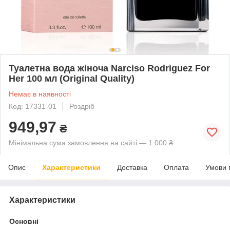
Туалетна вода жіноча Narciso Rodriguez For
Her 100 мл (Original Quality)
Немає в наявності
Код: 17331-01
Роздріб
949,97
₴
Мінімальна сума замовлення на сайті — 1 000 ₴
Опис
Характеристики
Доставка
Оплата
Умови 
Характеристики
Основні