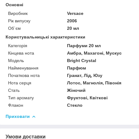
Основні
Виробник
Versace
Рік випуску
2006
Об`єм
20 мл
Користувальницькі характеристики
Категорія
Парфуми 20 мл
Кінцева нота
Амбра, Махагоні, Мускус
Мoдель
Bright Crystal
Найменування
Парфюм
Початкова нота
Гранат, Лід, Юзу
Нота серця
Лотос, Магнолія, Півонія
Стать
Жіночий
Тип аромату
Фруктові, Квіткові
Флакон
Стекло
Приховати
Умови доставки