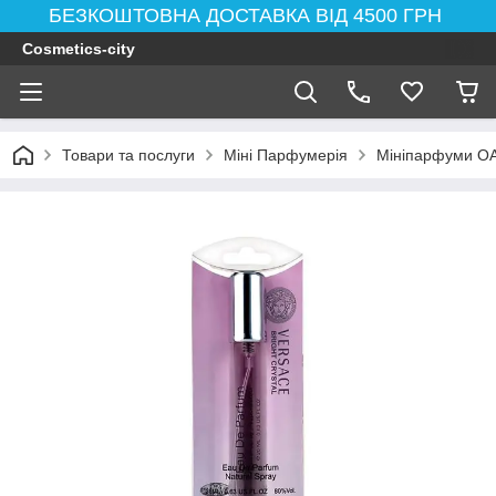
БЕЗКОШТОВНА ДОСТАВКА ВІД 4500 ГРН
Cosmetics-city
Товари та послуги
Міні Парфумерія
Мініпарфуми ОА