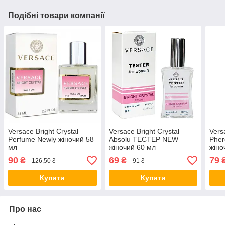
Подібні товари компанії
Versace Bright Crystal
Versace Bright Crystal
Vers
Perfume Newly жіночий 58
Absolu ТЕСТЕР NEW
Phe
мл
жіночий 60 мл
жіно
90
69
79
₴
₴
126,50 ₴
91 ₴
Купити
Купити
Про нас