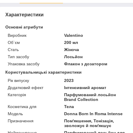
Характеристики
Основні атрибути
Виробник
Valentino
Об`єм
200 мл
Стать
Жіноча
Тип засобу
Лосьйон
Упаковка засобу
Флакон з дозатором
Користувальницькі характеристики
Рік випуску
2023
Додатковий ефект
Інтенсивний аромат
Категорія
Парфумований лосьйон
Brand Collection
Косметика для
Тела
Мoдель
Donna Born In Roma Intense
Призначення
Пом'якшення, Тонізація,
зволожує й пом'якшує
Найменування
Парфумований лосьйон для