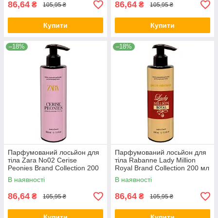
86,64
86,64
₴
₴
105,95 ₴
105,95 ₴
Купити
Купити
–18%
–18%
Парфумований лосьйон для
Парфумований лосьйон для
тіла Zara No02 Cerise
тіла Rabanne Lady Million
Peonies Brand Collection 200
Royal Brand Collection 200 мл
мл
В наявності
В наявності
86,64
86,64
₴
₴
105,95 ₴
105,95 ₴
Купити
Купити