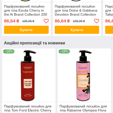
Парфумований лосьйон
Парфумований лосьйон
Пар
для тіла Escda Cherry in
для тіла Dolce & Gabbana
для 
the Ai Brand Collection 200
Devotion Brand Collection
Tali
мл
200 мл
200 
86,64
86,64
86,
₴
₴
105,95 ₴
105,95 ₴
Купити
Купити
Акційні пропозиції та новинки
–18%
–18%
Парфумований лосьйон для
Парфумований лосьйон для
тіла Tom Ford Electric Cherry
тіла Rabanne Olympea Flora