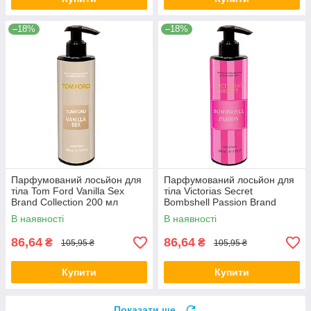
–18%
–18%
Парфумований лосьйон для
Парфумований лосьйон для
тіла Tom Ford Vanilla Sex
тіла Victorias Secret
Brand Collection 200 мл
Bombshell Passion Brand
Collection 200 мл
В наявності
В наявності
86,64
86,64
₴
₴
105,95 ₴
105,95 ₴
Купити
Купити
Показати ще