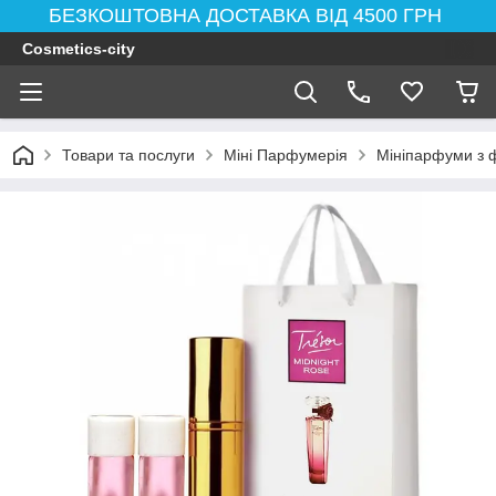
БЕЗКОШТОВНА ДОСТАВКА ВІД 4500 ГРН
Cosmetics-city
Товари та послуги
Міні Парфумерія
Мініпарфуми з 