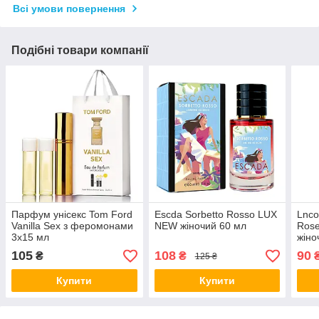
Всі умови повернення
Подібні товари компанії
Парфум унісекс Tom Ford
Escda Sorbetto Rosso LUX
Lnco
Vanilla Sex з феромонами
NEW жіночий 60 мл
Rose
3х15 мл
жіно
105
108
90
₴
₴
125 ₴
Купити
Купити