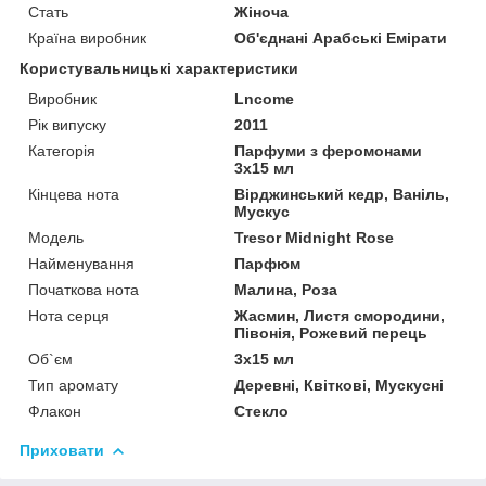
Стать
Жіноча
Країна виробник
Об'єднані Арабські Емірати
Користувальницькі характеристики
Виробник
Lncome
Рік випуску
2011
Категорія
Парфуми з феромонами
3х15 мл
Кінцева нота
Вірджинський кедр, Ваніль,
Мускус
Мoдель
Tresor Midnight Rose
Найменування
Парфюм
Початкова нота
Малина, Роза
Нота серця
Жасмин, Листя смородини,
Півонія, Рожевий перець
Об`єм
3х15 мл
Тип аромату
Деревні, Квіткові, Мускусні
Флакон
Стекло
Приховати