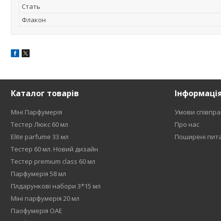
Стать
Флакон
Каталог товарів
Інформаці
Міні Парфумерія
Умови співпра
Тестер Люкс 60 мл
Про нас
Elite parfume 33 мл
Поширені пит
Тестер 60 мл. Новий дизайн
Тестер premium class 60 мл
Парфумерія 58 мл
Плдарункові набори 3*15 мл
Міні парфумерія 20 мл
Паофумерія ОАЕ