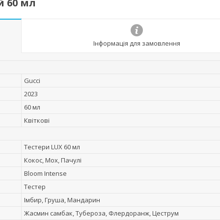
й 60 мл
Інформація для замовлення
Gucci
2023
60 мл
Квіткові
Тестери LUX 60 мл
Кокос, Мох, Пачулі
Bloom Intense
Тестер
Імбир, Груша, Мандарин
Жасмин самбак, Тубероза, Флердоранж, Цеструм