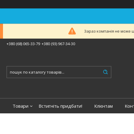
Зараз компанія не може ш
+380 (68) 065-33-79
+380 (93) 967-34-30
Товари
Встигніть придбати!
Клієнтам
Кон