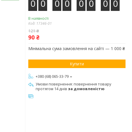
0
0
0
0
0
0
0
0
В наявності
Код:
17346-01
121 ₴
90 ₴
Мінімальна сума замовлення на сайті — 1 000 ₴
Купити
+380 (68) 065-33-79
повернення товару
протягом 14 днів
за домовленістю