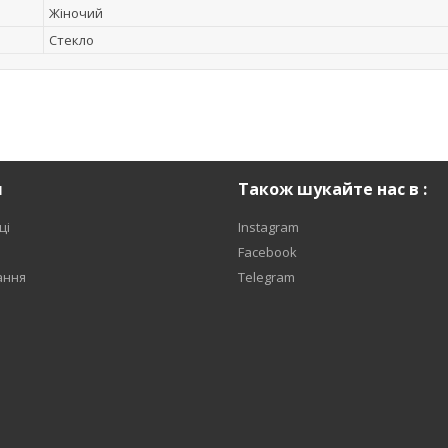
Жіночий
Стекло
я
Також шукайте нас в :
ці
Instagram
Facebook
ання
Telegram