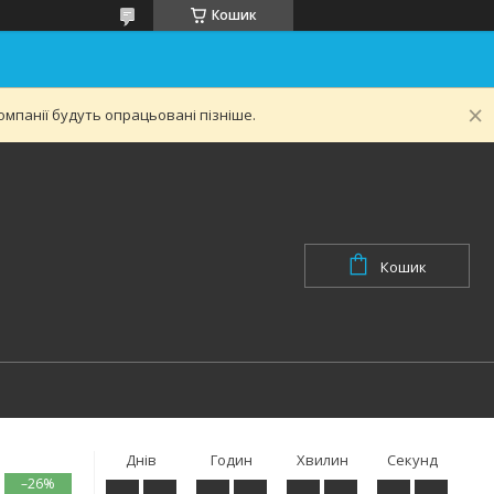
Кошик
мпанії будуть опрацьовані пізніше.
Кошик
Днів
Годин
Хвилин
Секунд
–26%