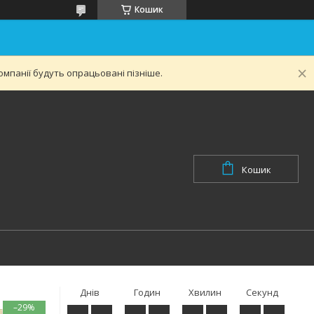
Кошик
мпанії будуть опрацьовані пізніше.
Кошик
Днів
Годин
Хвилин
Секунд
–29%