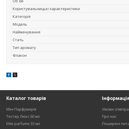
Об`єм
Користувальницькі характеристики
Категорія
Мoдель
Найменування
Стать
Тип аромату
Флакон
Каталог товарів
Інформаці
Міні Парфумерія
Умови співпра
Тестер Люкс 60 мл
Про нас
Elite parfume 33 мл
Поширені пит