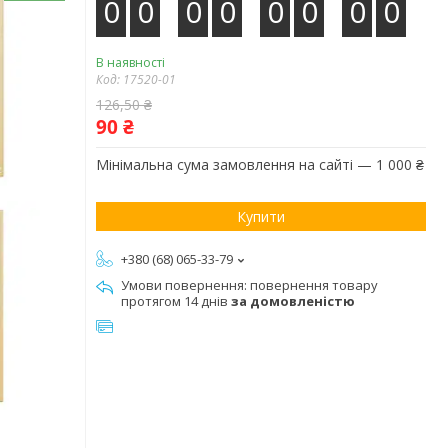
0
0
0
0
0
0
0
0
В наявності
Код:
17520-01
126,50 ₴
90 ₴
Мінімальна сума замовлення на сайті — 1 000 ₴
Купити
+380 (68) 065-33-79
повернення товару
протягом 14 днів
за домовленістю