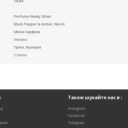
58 мл
Perfume Newly 58 мл
Black Pepper & Amber, Neroli
Мини парфюм
Унісекс
Пряні, Фужерні
Стекло
я
Також шукайте нас в :
ці
Instagram
Facebook
ання
Telegram