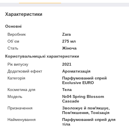
Характеристики
Основні
Виробник
Zara
Об`єм
275 мл
Стать
Жіноча
Користувальницькі характеристики
Рік випуску
2021
Додатковий ефект
Ароматизація
Категорія
Парфумований спрей
Exclusive EURO
Косметика для
Тела
Мoдель
№04 Spring Blossom
Cascade
Призначення
Зволожує й пом'якшує,
Пом'якшення, Тонізація
Найменування
Парфумований спрей для
тіла