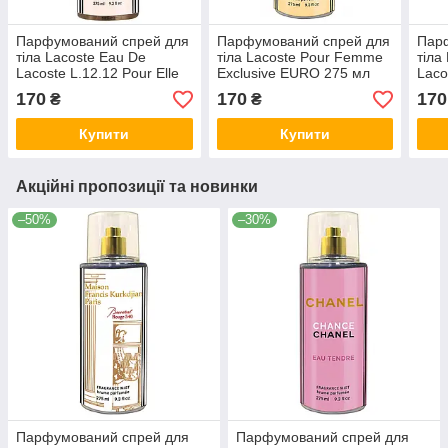
Парфумований спрей для
Парфумований спрей для
Пар
тіла Lacoste Eau De
тіла Lacoste Pour Femme
тіла
Lacoste L.12.12 Pour Elle
Exclusive EURO 275 мл
Laco
Elegant Exclusive EURO
Natu
170
170
170
₴
₴
275 мл
275 
Купити
Купити
Акційні пропозиції та новинки
–50%
–30%
Парфумований спрей для
Парфумований спрей для