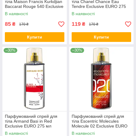
тіла Maison Francis Kurkdjian
тіла Chanel Chance Eau
Baccarat Rouge 540 Exclusive
Tendre Exclusive EURO 275
EURO 275 мл
мл
В наявності
В наявності
85
119
₴
₴
170 ₴
170 ₴
Купити
Купити
–30%
–30%
Парфумований спрей для
Парфумований спрей для
тіла Armand Basi in Red
тіла Escentric Molecules
Exclusive EURO 275 мл
Molecule 02 Exclusive EURO
275 мл
В наявності
В наявності