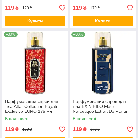
119
119
₴
₴
170 ₴
170 ₴
Купити
Купити
–30%
–30%
Парфумований спрей для
Парфумований спрей для
тіла Attar Collection Hayati
тіла EX NIHILO Fleur
Exclusive EURO 275 мл
Narcotique Extrait De Parfum
Exclusive EURO 275 мл
В наявності
В наявності
119
119
₴
₴
170 ₴
170 ₴