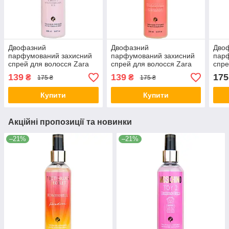
Двофазний
Двофазний
Дво
парфумований захисний
парфумований захисний
пар
спрей для волосся Zara
спрей для волосся Zara
спре
Cherry Watermelon Ice
Frosted Cream Exclusive
Ecla
139
139
175
₴
₴
175 ₴
175 ₴
Exclusive EURO 200 мл
EURO 200 мл
EUR
Купити
Купити
Акційні пропозиції та новинки
–21%
–21%