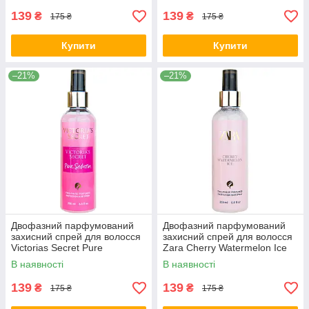
139
139
₴
₴
175 ₴
175 ₴
Купити
Купити
–21%
–21%
Двофазний парфумований
Двофазний парфумований
захисний спрей для волосся
захисний спрей для волосся
Victorias Secret Pure
Zara Cherry Watermelon Ice
Seduction Exclusive EURO
Exclusive EURO 200 мл
В наявності
В наявності
200 мл
139
139
₴
₴
175 ₴
175 ₴