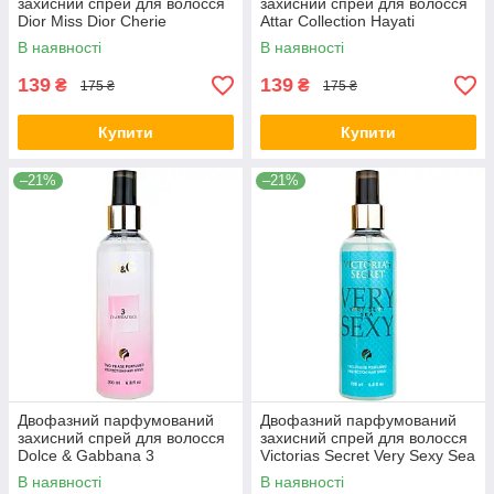
захисний спрей для волосся
захисний спрей для волосся
Dior Miss Dior Cherie
Attar Collection Hayati
Blooming Bouquet Exclusive
Exclusive EURO 200 мл
В наявності
В наявності
EURO 200 мл
139
139
₴
₴
175 ₴
175 ₴
Купити
Купити
–21%
–21%
Двофазний парфумований
Двофазний парфумований
захисний спрей для волосся
захисний спрей для волосся
Dolce & Gabbana 3
Victorias Secret Very Sexy Sea
LImperatrice Exclusive EURO
Exclusive EURO 200 мл
В наявності
В наявності
200 мл