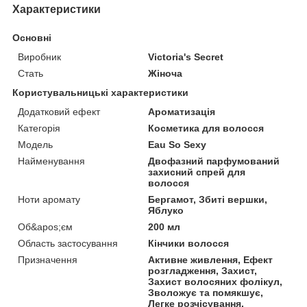
Характеристики
Основні
Виробник
Victoria's Secret
Стать
Жіноча
Користувальницькі характеристики
Додатковий ефект
Ароматизація
Категорія
Косметика для волосся
Мoдель
Eau So Sexy
Найменування
Двофазний парфумований
захисний спрей для
волосся
Ноти аромату
Бергамот, Збиті вершки,
Яблуко
Об&apos;єм
200 мл
Область застосування
Кінчики волосся
Призначення
Активне живлення, Ефект
розгладження, Захист,
Захист волосяних фолікул,
Зволожує та помякшує,
Легке розчісування,