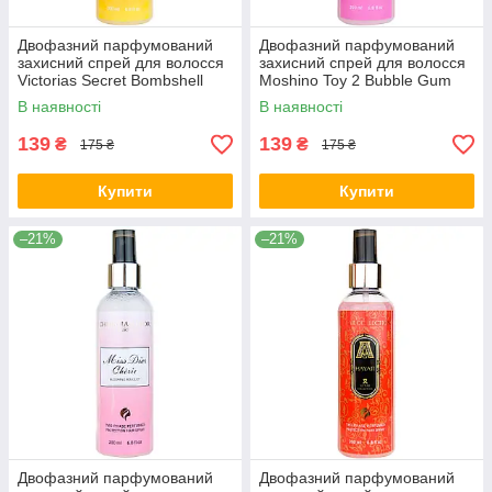
Двофазний парфумований
Двофазний парфумований
захисний спрей для волосся
захисний спрей для волосся
Victorias Secret Bombshell
Moshino Toy 2 Bubble Gum
Paradise Exclusive EURO 200
Exclusive EURO 200 мл
В наявності
В наявності
мл
139
139
₴
₴
175 ₴
175 ₴
Купити
Купити
–21%
–21%
Двофазний парфумований
Двофазний парфумований