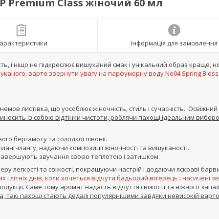
ЕР Premium Class жіночий 60 мл
арактеристики
Інформація для замовлення
ь, і ніщо не підкреслює вишуканий смак і унікальний образ краще, н
шуканого, варто звернути увагу на парфумерну воду No04 Spring Blos
немов листівка, що уособлює жіночність, стиль і сучасність. Освіжний 
иносить із собою відтінки чистоти, роблячи пахощі ідеальним вибор
го бергамоту та солодкої півонії.
 іланг-ілангу, надаючи композиції жіночності та вишуканості.
й завершують звучання своєю теплотою і затишком.
у легкості та свіжості, покращуючи настрій і додаючи яскраві барв
 і літніх днів, коли хочеться відчути бадьорий вітерець і насичені з
родукції. Саме тому аромат надасть відчуття свіжості та ніжного запа
, такі пахощі стають дедалі популярнішими завдяки невисокій варто