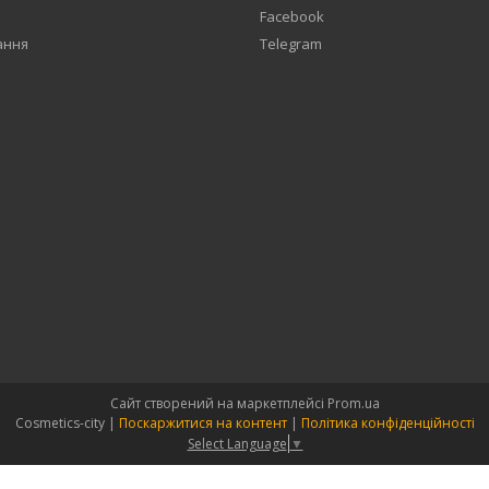
Facebook
ання
Telegram
Сайт створений на маркетплейсі
Prom.ua
Cosmetics-city |
Поскаржитися на контент
|
Політика конфіденційності
Select Language
▼