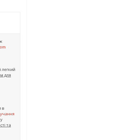
іж
som
і легкий
ом для
и в
вучання
ху
сті та