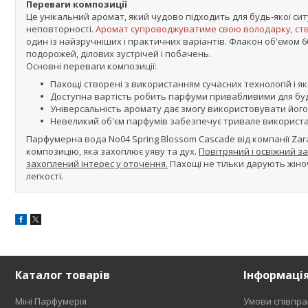
Переваги композиції
Це унікальний аромат, який чудово підходить для будь-якої ситу
неповторності.
Аромат супроводжуватиме свою володарку, ст
один із найзручніших і практичних варіантів. Флакон об'ємом 
подорожей, ділових зустрічей і побачень.
Основні переваги композиції:
Пахощі створені з використанням сучасних технологій і які
Доступна вартість робить парфуми привабливими для бу
Універсальність аромату дає змогу використовувати його в
Невеликий об'єм парфумів забезпечує тривале використан
Парфумерна вода No04 Spring Blossom Cascade від компанії Za
композицію, яка захоплює уяву та дух.
Повітряний і освіжний з
захоплений інтерес у оточення.
Пахощі не тільки дарують жіно
легкості.
Каталог товарів
Інформаці
Міні Парфумерія
Умови співпра