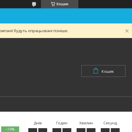
Кошик
мпанії будуть опрацьовані пізніше.
Кошик
Днів
Годин
Хвилин
Секунд
–19%