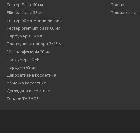
Тестер Люкс 60 мл
Про нас
Elite parfume 33 мл
Поширені пит
Тестер 60 мл. Новий дизайн
Тестер premium class 60 мл
Парфумерія 58 мл
Плдарункові набори 3*15 мл
Міні парфумерія 20 мл
Паофумерія ОАЕ
Парфуми 68 мл
Декоративна косметика
Азійська косметика
Доглядова косметика
Товари TV SHOP