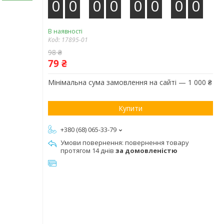
0
0
0
0
0
0
0
0
В наявності
Код:
17895-01
98 ₴
79 ₴
Мінімальна сума замовлення на сайті — 1 000 ₴
Купити
+380 (68) 065-33-79
повернення товару
протягом 14 днів
за домовленістю