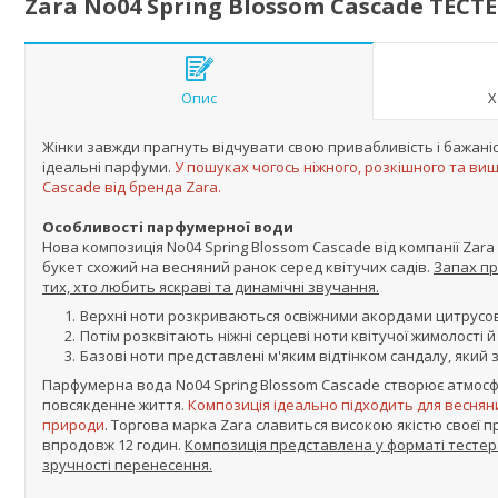
Zara No04 Spring Blossom Cascade ТЕСТ
Опис
Х
Жінки завжди прагнуть відчувати свою привабливість і бажаніст
ідеальні парфуми.
У пошуках чогось ніжного, розкішного та ви
Cascade від бренда Zara.
Особливості парфумерної води
Нова композиція No04 Spring Blossom Cascade від компанії Zara 
букет схожий на весняний ранок серед квітучих садів.
Запах пр
тих, хто любить яскраві та динамічні звучання.
Верхні ноти розкриваються освіжними акордами цитрусово
Потім розквітають ніжні серцеві ноти квітучої жимолості й
Базові ноти представлені м'яким відтінком сандалу, яки
Парфумерна вода No04 Spring Blossom Cascade створює атмосфер
повсякденне життя.
Композиція ідеально підходить для весняних
природи
. Торгова марка Zara славиться високою якістю своєї п
впродовж 12 годин.
Композиція представлена у форматі тестера
зручності перенесення.