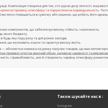
ації. Композиція створена для тих, хто шукає дозу легкості, яскравост
ворюючи приємну атмосферу та підкреслюючи індивідуальність
. Тес
60 мл легко поміщається в сумочку або кишеню, що робить його ідеал
сних компонентів, що забезпечує високу стійкість і насиченість.
дь-якого бюджету.
 будь-яку пору року та для різних заходів.
ня, що економить кошти та гарантує високу якість.
ra — абсолютна новинка на ринку пахучих товарів, що має неповторн
апах приємно огортає жіночий образ, надаючи чарівності та виклика
чність і привабливість, але й створюють чарівну атмосферу романти
я
Також шукайте нас в :
ці
Instagram