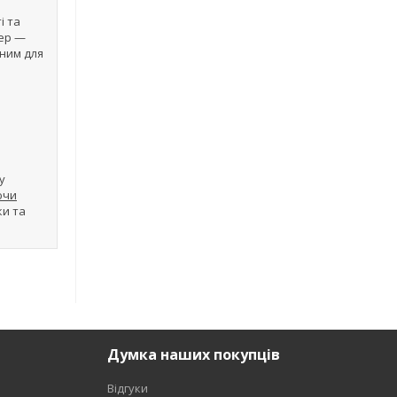
і та
тер —
ьним для
у
ючи
ки та
Думка наших покупців
Відгуки