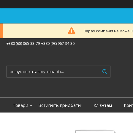
Зараз компанія не може ш
+380 (68) 065-33-79
+380 (93) 967-34-30
Товари
Встигніть придбати!
Клієнтам
Кон