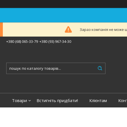
Зараз компанія не може ш
+380 (68) 065-33-79
+380 (93) 967-34-30
Товари
Встигніть придбати!
Клієнтам
Кон