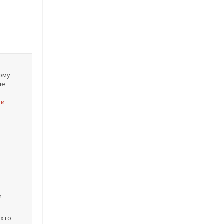
ному
не
чи
и
 хто