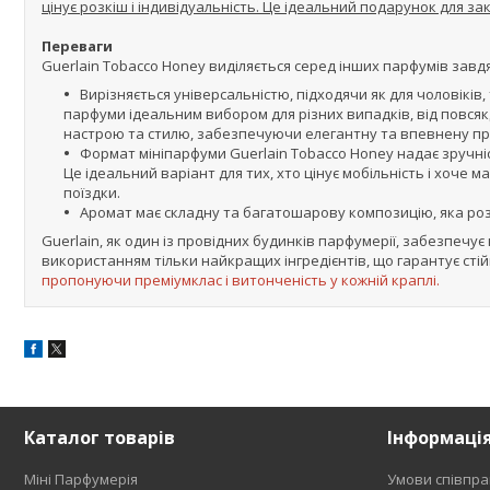
цінує розкіш і індивідуальність. Це ідеальний подарунок для за
Переваги
Guerlain Tobacco Honey виділяється серед інших парфумів завд
Вирізняється універсальністю, підходячи як для чоловіків,
парфуми ідеальним вибором для різних випадків, від повсякд
настрою та стилю, забезпечуючи елегантну та впевнену пр
Формат мініпарфуми Guerlain Tobacco Honey надає зручніст
Це ідеальний варіант для тих, хто цінує мобільність і хоче
поїздки.
Аромат має складну та багатошарову композицію, яка ро
Guerlain, як один із провідних будинків парфумерії, забезпечу
використанням тільки найкращих інгредієнтів, що гарантує стійкі
пропонуючи преміумклас і витонченість у кожній краплі.
Каталог товарів
Інформаці
Міні Парфумерія
Умови співпра