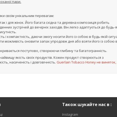
коханої пари.
яки своїм унікальним перевагам:
 так і для жінок. Його багата східна та деревна композиція робить
енних зустрічей до вечірніх заходів. Він легко адаптується до будь-
исутність.
ь і компактність, даючи змогу носити його із собою в будь-якій ситуа
 мати можливість оновити запах упродовж дня або взяти його із собою 
зкривається поступово, створюючи глибину та багатогранність.
є найвищу якість своїх продуктів. Кожен продукт створюється з
сть, насиченість і довговічність.
Guerlain Tobacco Honey не виняток,
я
Також шукайте нас в :
ці
Instagram