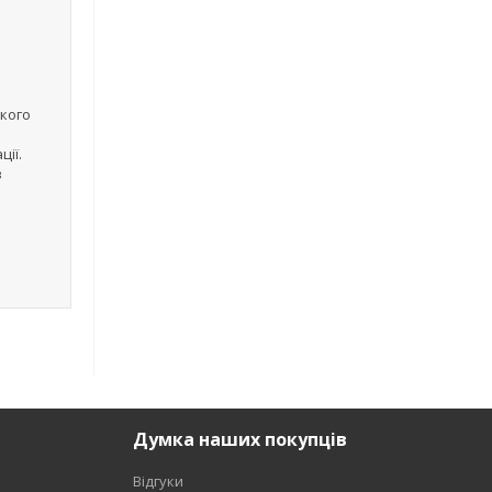
якого
ції.
в
Думка наших покупців
Відгуки