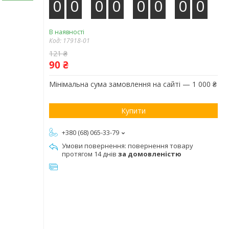
0
0
0
0
0
0
0
0
В наявності
Код:
17918-01
121 ₴
90 ₴
Мінімальна сума замовлення на сайті — 1 000 ₴
Купити
+380 (68) 065-33-79
повернення товару
протягом 14 днів
за домовленістю