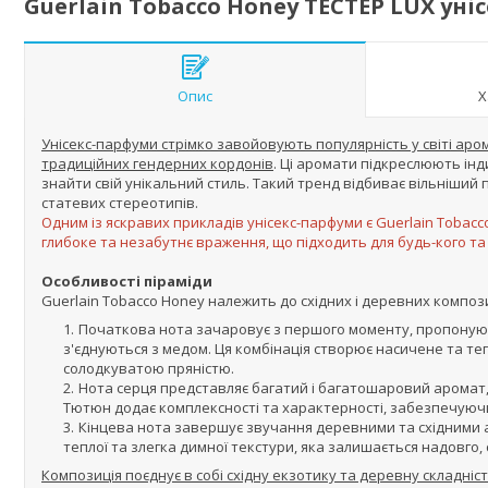
Guerlain Tobacco Honey ТЕСТЕР LUX уніс
Опис
Х
Унісекс-парфуми стрімко завойовують популярність у світі аро
традиційних гендерних кордонів
. Ці аромати підкреслюють інди
знайти свій унікальний стиль. Такий тренд відбиває вільніший 
статевих стереотипів.
Одним із яскравих прикладів унісекс-парфуми є Guerlain Toba
глибоке та незабутнє враження, що підходить для будь-кого та
Особливості піраміди
Guerlain Tobacco Honey належить до східних і деревних композ
Початкова нота зачаровує з першого моменту, пропонуючи 
з'єднуються з медом. Ця комбінація створює насичене та 
солодкуватою пряністю.
Нота серця представляє багатий і багатошаровий аромат, 
Тютюн додає комплексності та характерності, забезпечуючи
Кінцева нота завершує звучання деревними та східними а
теплої та злегка димної текстури, яка залишається надовго
Композиція поєднує в собі східну екзотику та деревну складніс