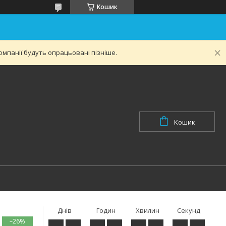
Кошик
мпанії будуть опрацьовані пізніше.
Кошик
Днів
Годин
Хвилин
Секунд
–26%