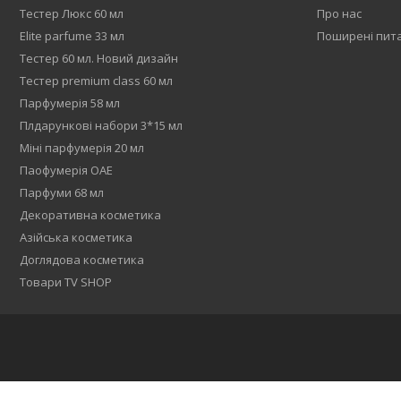
Тестер Люкс 60 мл
Про нас
Elite parfume 33 мл
Поширені пит
Тестер 60 мл. Новий дизайн
Тестер premium class 60 мл
Парфумерія 58 мл
Плдарункові набори 3*15 мл
Міні парфумерія 20 мл
Паофумерія ОАЕ
Парфуми 68 мл
Декоративна косметика
Азійська косметика
Доглядова косметика
Товари TV SHOP