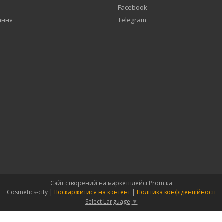
Facebook
ання
Telegram
Сайт створений на маркетплейсі
Prom.ua
Cosmetics-city |
Поскаржитися на контент
|
Політика конфіденційності
Select Language
▼