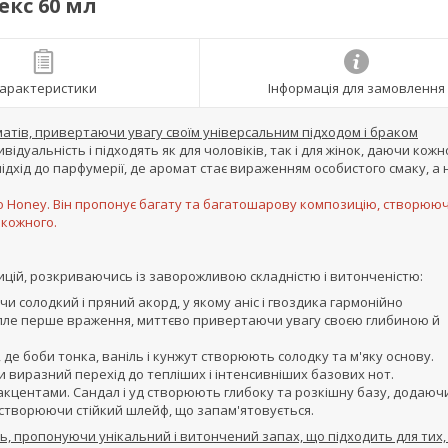
екс 60 мл
арактеристики
Інформація для замовлення
матів, привертаючи увагу своїм універсальним підходом і браком
відуальність і підходять як для чоловіків, так і для жінок, даючи кож
підхід до парфумерії, де аромат стає вираженням особистого смаку, а 
cco Honey. Він пропонує багату та багатошарову композицію, створюю
 кожного.
ицій, розкриваючись із заворожливою складністю і витонченістю:
солодкий і пряний акорд, у якому аніс і гвоздика гармонійно
тепле перше враження, миттєво привертаючи увагу своєю глибиною й
де боби тонка, ваніль і кунжут створюють солодку та м'яку основу.
 виразний перехід до тепліших і інтенсивніших базових нот.
кцентами. Сандал і уд створюють глибоку та розкішну базу, додаюч
, створюючи стійкий шлейф, що запам'ятовується.
ть, пропонуючи унікальний і витончений запах, що підходить для тих,