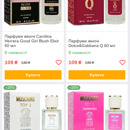
Парфуми жіночі Carolina
Herrera Good Girl Blush Elixir
Парфуми жіночі
60 мл
Dolce&Gabbana Q 60 мл
В наявності
В наявності
109
109
₴
₴
130 ₴
130 ₴
Купити
Купити
–16%
–16%