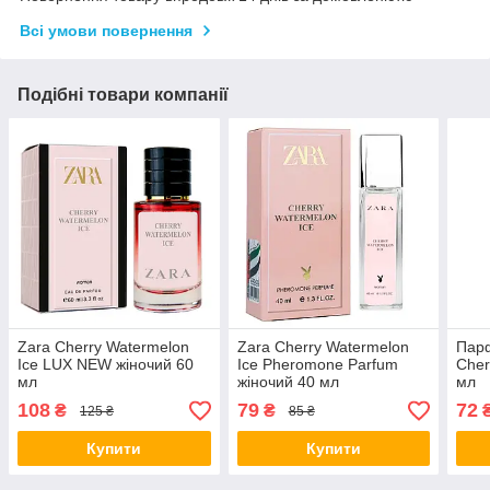
Всі умови повернення
Подібні товари компанії
Zara Cherry Watermelon
Zara Cherry Watermelon
Парф
Ice LUX NEW жіночий 60
Ice Pheromone Parfum
Cher
мл
жіночий 40 мл
мл
108
79
72
₴
₴
125 ₴
85 ₴
Купити
Купити