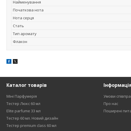
Найменування
Початкова нота
Нота серця
Стать
Тип аромату
Флакон
Каталог товарів
Інформаці
Міні Парфумерія
Умови співпра
Тестер Люкс 60 мл
Про нас
Elite parfume 33 мл
Поширені пит
Тестер 60 мл. Новий дизайн
Тестер premium class 60 мл