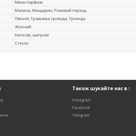
Мини парфюм
Малина, Мандарин, Рожевий перець
Півонія, Травнева троянда, Троянда
Жіночий
Квіткові, шипрові
Стекло
я
Також шукайте нас в :
ці
Instagram
Facebook
ання
Telegram