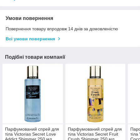
Умови повернення
Повернення товару впродовж 14 днів за домовленістю
Всі умови повернення
Подібні товари компанії
Парфумований спрей для
Парфумований спрей для
Пар
тіла Victorias Secret Love
тіла Victorias Secret Fruit
тіла 
Addict Shimmer 250 мл
Crush Shimmer 250 мл
Coco