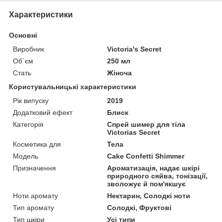
Характеристики
Основні
Виробник
Victoria's Secret
Об`єм
250 мл
Стать
Жіноча
Користувальницькі характеристики
Рік випуску
2019
Додатковий ефект
Блиск
Категорія
Спрей шимер для тіла
Victorias Secret
Косметика для
Тела
Мoдель
Cake Confetti Shimmer
Призначення
Ароматизація, надає шкірі
природного сяйва, тонізації,
зволожує й пом'якшує
Ноти аромату
Нектарин, Солодкі ноти
Тип аромату
Солодкі, Фруктові
Тип шкіри
Усі типи