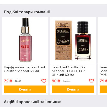
Подібні товари компанії
Парфуми жіночі Jean Paul
Jean Paul Gaultier So
Jean
Gaultier Scandal 68 мл
Scandal ТЕСТЕР LUX
Scan
жіночий 60 мл
Parf
72
90
79
₴
₴
88 ₴
121 ₴
Купити
Купити
Акційні пропозиції та новинки