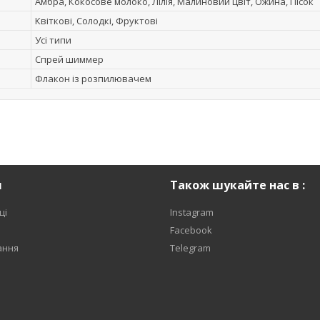
Амбра, Кокосове молоко, Лілія, Малиновий цвіт, Ожина, Пісок
Квіткові, Солодкі, Фруктові
Усі типи
Спрей шиммер
Флакон із розпилювачем
я
Також шукайте нас в :
ці
Instagram
Facebook
ання
Telegram