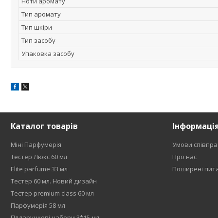
Ноти аромату
Тип аромату
Тип шкіри
Тип засобу
Упаковка засобу
Каталог товарів
Інформаці
Міні Парфумерія
Умови співпра
Тестер Люкс 60 мл
Про нас
Elite parfume 33 мл
Поширені пит
Тестер 60 мл. Новий дизайн
Тестер premium class 60 мл
Парфумерія 58 мл
Плдарункові набори 3*15 мл