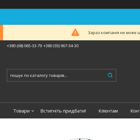
Зараз компанія не може ш
+380 (68) 065-33-79
+380 (93) 967-34-30
Товари
Встигніть придбати!
Клієнтам
Кон