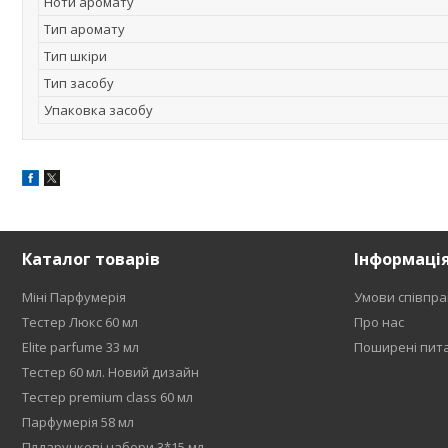
Ноти аромату
Тип аромату
Тип шкіри
Тип засобу
Упаковка засобу
Каталог товарів
Інформаці
Міні Парфумерія
Умови співпра
Тестер Люкс 60 мл
Про нас
Elite parfume 33 мл
Поширені пит
Тестер 60 мл. Новий дизайн
Тестер premium class 60 мл
Парфумерія 58 мл
Плдарункові набори 3*15 мл