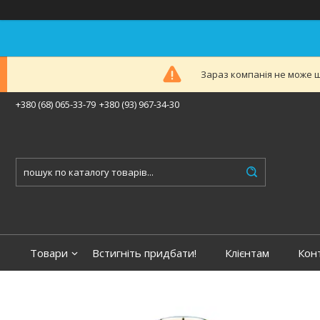
Зараз компанія не може ш
+380 (68) 065-33-79
+380 (93) 967-34-30
Товари
Встигніть придбати!
Клієнтам
Кон