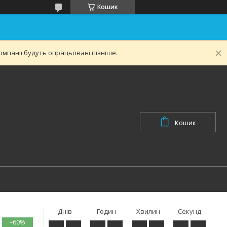
Кошик
мпанії будуть опрацьовані пізніше.
Кошик
Днів
Годин
Хвилин
Секунд
–60%