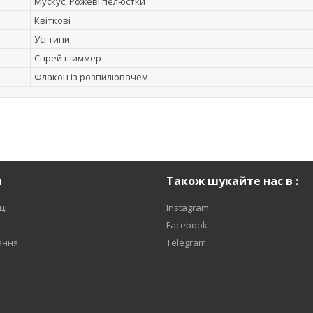
Мускус, Рожеві пелюстки
Квіткові
Усі типи
Спрей шиммер
Флакон із розпилювачем
я
Також шукайте нас в :
ці
Instagram
Facebook
ання
Telegram