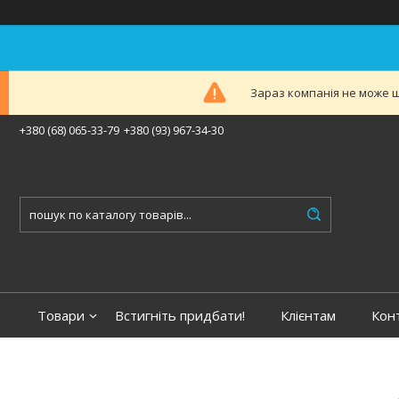
Зараз компанія не може ш
+380 (68) 065-33-79
+380 (93) 967-34-30
Товари
Встигніть придбати!
Клієнтам
Кон