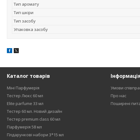
Тип аромату
Тип шкіри
Тип засобу
Упаковка засобу
Каталог товарів
Інформаці
Міні Парфумерія
Умови співпра
Тестер Люкс 60 мл
Про нас
Elite parfume 33 мл
Поширені пит
Тестер 60 мл. Новий дизайн
Тестер premium class 60 мл
Парфумерія 58 мл
Плдарункові набори 3*15 мл