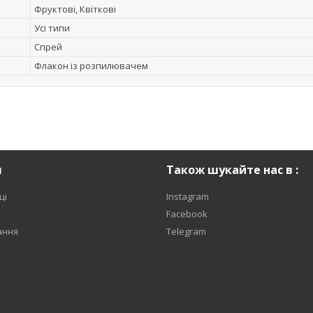
Фруктові, Квіткові
Усі типи
Спрей
Флакон із розпилювачем
я
Також шукайте нас в :
ці
Instagram
Facebook
ання
Telegram