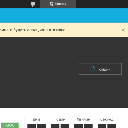
Кошик
мпанії будуть опрацьовані пізніше.
Кошик
Днів
Годин
Хвилин
Секунд
–30%