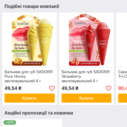
Подібні товари компанії
Бальзам для губ SADOER
Бальзам для губ SADOER
Скр
Pure Honey
Strawberry
Tri-C
зволожувальний 6 г
зволожувальний 6 г
49,54
49,54
80,
₴
₴
Купити
Купити
Акційні пропозиції та новинки
–10%