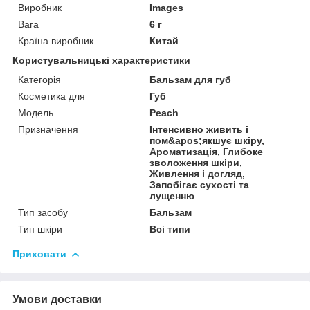
Виробник
Images
Вага
6 г
Країна виробник
Китай
Користувальницькі характеристики
Категорія
Бальзам для губ
Косметика для
Губ
Мoдель
Peach
Призначення
Інтенсивно живить і
пом&apos;якшує шкіру,
Ароматизація, Глибоке
зволоження шкіри,
Живлення i догляд,
Запобігає сухості та
лущенню
Тип засобу
Бальзам
Тип шкіри
Всі типи
Приховати
Умови доставки