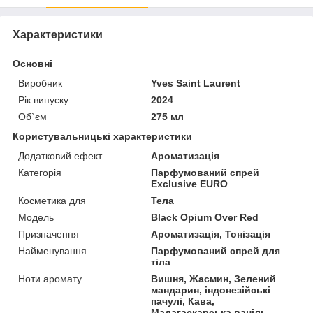
Характеристики
Основні
Виробник
Yves Saint Laurent
Рік випуску
2024
Об`єм
275 мл
Користувальницькі характеристики
Додатковий ефект
Ароматизація
Категорія
Парфумований спрей
Exclusive EURO
Косметика для
Тела
Мoдель
Black Opium Over Red
Призначення
Ароматизація, Тонізація
Найменування
Парфумований спрей для
тіла
Ноти аромату
Вишня, Жасмин, Зелений
мандарин, індонезійські
пачулі, Кава,
Мадагаскарська ваніль,