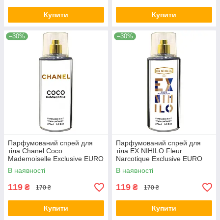
Купити
Купити
–30%
–30%
Парфумований спрей для
Парфумований спрей для
тіла Chanel Coco
тіла EX NIHILO Fleur
Mademoiselle Exclusive EURO
Narcotique Exclusive EURO
275 мл
275 мл
В наявності
В наявності
119
119
₴
₴
170 ₴
170 ₴
Купити
Купити