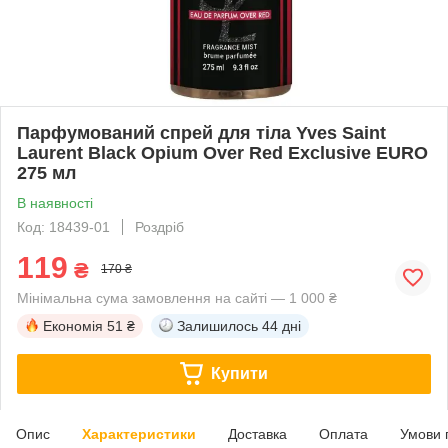
Парфумований спрей для тіла Yves Saint
Laurent Black Opium Over Red Exclusive EURO
275 мл
В наявності
Код: 18439-01
Роздріб
119
₴
170 ₴
Мінімальна сума замовлення на сайті — 1 000 ₴
Економія
51 ₴
Залишилось
44 дні
Купити
Опис
Характеристики
Доставка
Оплата
Умови 