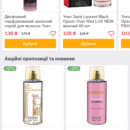
Двофазний
Yves Saint Laurent Black
Yves
парфумований захисний
Opium Over Red LUX NEW
Opi
спрей для волосся Yves
жіночий 60 мл
PRO 
Saint Laurent Black Opium
139
108
103
₴
₴
175 ₴
125 ₴
Exclusive EURO 200 мл
Купити
Купити
Акційні пропозиції та новинки
–50%
–30%