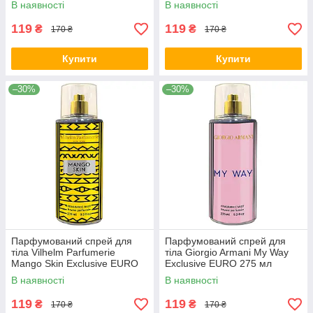
В наявності
В наявності
119
119
₴
₴
170 ₴
170 ₴
Купити
Купити
–30%
–30%
Парфумований спрей для
Парфумований спрей для
тіла Vilhelm Parfumerie
тіла Giorgio Armani My Way
Mango Skin Exclusive EURO
Exclusive EURO 275 мл
275 мл
В наявності
В наявності
119
119
₴
₴
170 ₴
170 ₴