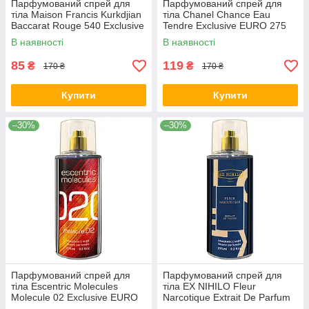
Парфумований спрей для
Парфумований спрей для
тіла Maison Francis Kurkdjian
тіла Chanel Chance Eau
Baccarat Rouge 540 Exclusive
Tendre Exclusive EURO 275
EURO 275 мл
мл
В наявності
В наявності
85
119
₴
₴
170 ₴
170 ₴
Купити
Купити
–30%
–30%
Парфумований спрей для
Парфумований спрей для
тіла Escentric Molecules
тіла EX NIHILO Fleur
Molecule 02 Exclusive EURO
Narcotique Extrait De Parfum
275 мл
Exclusive EURO 275 мл