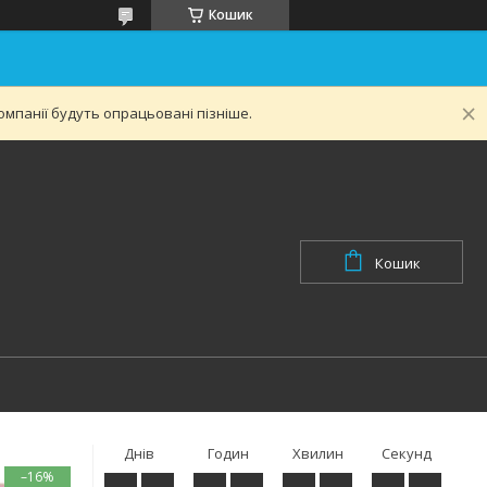
Кошик
мпанії будуть опрацьовані пізніше.
Кошик
Днів
Годин
Хвилин
Секунд
–16%