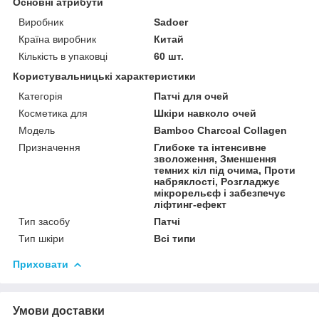
Основні атрибути
Виробник
Sadoer
Країна виробник
Китай
Кількість в упаковці
60 шт.
Користувальницькі характеристики
Категорія
Патчі для очей
Косметика для
Шкіри навколо очей
Мoдель
Bamboo Charcoal Collagen
Призначення
Глибоке та інтенсивне
зволоження, Зменшення
темних кіл під очима, Проти
набряклості, Розгладжує
мікрорельєф і забезпечує
ліфтинг-ефект
Тип засобу
Патчі
Тип шкіри
Всі типи
Приховати
Умови доставки