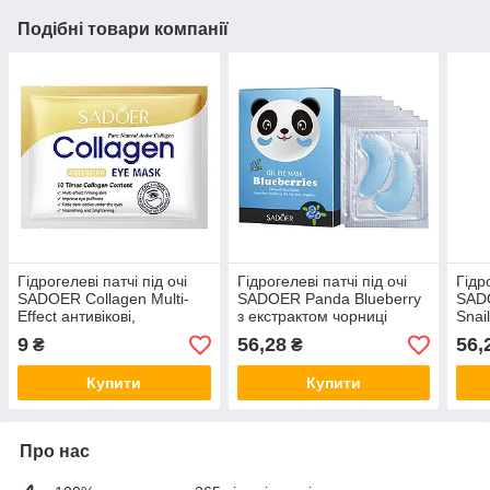
Подібні товари компанії
Гідрогелеві патчі під очі
Гідрогелеві патчі під очі
Гідр
SADOER Collagen Multi-
SADOER Panda Blueberry
SAD
Effect антивікові,
з екстрактом чорниці
Snai
зміцнюючі 7.5 г
(7.9г*7шт)
золо
9
56,28
56,
₴
₴
(7.9
Купити
Купити
Про нас