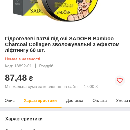
Гідрогелеві патчі під очі SADOER Bamboo
Charcoal Collagen зволожувальні з ефектом
ліфтингу 60 шт.
Немає в наявності
Код: 18892-01
Роздріб
87,48
₴
Мінімальна сума замовлення на сайті — 1 000 ₴
Опис
Характеристики
Доставка
Оплата
Умови 
Характеристики