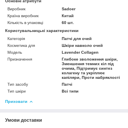
Основні атрибути
Виробник
Sadoer
Країна виробник
Китай
Кількість в упаковці
60 шт.
Користувальницькі характеристики
Категорія
Патчі для очей
Косметика для
Шкіри навколо очей
Мoдель
Lavender Collagen
Призначення
Глибоке зволоження шкіри,
Зменшення темних кіл під
очима, Підтримує синтез
колагену та укріплює
капіляри, Проти набряклості
Тип засобу
Патчі
Тип шкіри
Всі типи
Приховати
Умови доставки