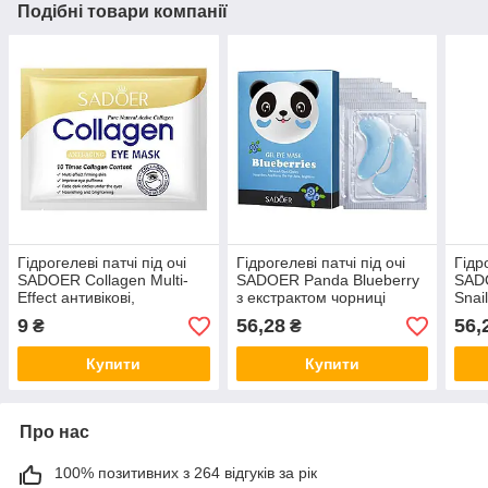
Подібні товари компанії
Гідрогелеві патчі під очі
Гідрогелеві патчі під очі
Гідр
SADOER Collagen Multi-
SADOER Panda Blueberry
SAD
Effect антивікові,
з екстрактом чорниці
Snai
зміцнюючі 7.5 г
(7.9г*7шт)
золо
9
56,28
56,
₴
₴
(7.9
Купити
Купити
Про нас
100% позитивних з 264 відгуків за рік