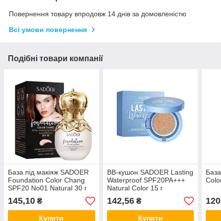
Повернення товару впродовж 14 днів за домовленістю
Всі умови повернення
Подібні товари компанії
База під макіяж SADOER
BB-кушон SADOER Lasting
База
Foundation Color Chang
Waterproof SPF20PA+++
Colo
SPF20 No01 Natural 30 г
Natural Color 15 г
145,10
142,56
120
₴
₴
Купити
Купити