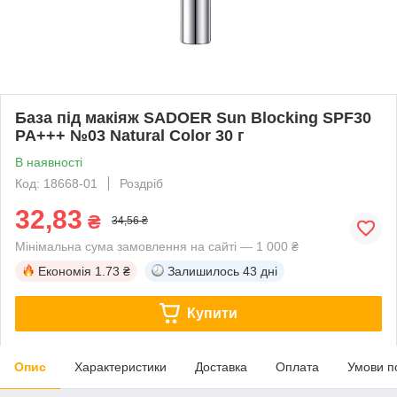
База під макіяж SADOER Sun Blocking SPF30
PA+++ №03 Natural Color 30 г
В наявності
Код: 18668-01
Роздріб
32,83
₴
34,56 ₴
Мінімальна сума замовлення на сайті — 1 000 ₴
Економія
1.73 ₴
Залишилось
43 дні
Купити
Опис
Характеристики
Доставка
Оплата
Умови п