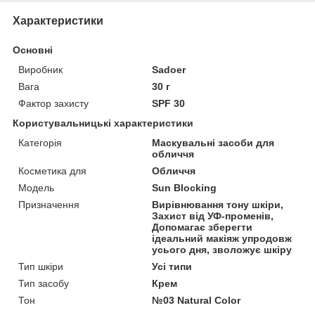
Характеристики
Основні
Виробник
Sadoer
Вага
30 г
Фактор захисту
SPF 30
Користувальницькі характеристики
Категорія
Маскувальні засоби для
обличчя
Косметика для
Обличчя
Мoдель
Sun Blocking
Призначення
Вирівнювання тону шкіри,
Захист від УФ-променів,
Допомагає зберегти
ідеальний макіяж упродовж
усього дня, зволожує шкіру
Тип шкіри
Усі типи
Тип засобу
Крем
Тон
№03 Natural Color