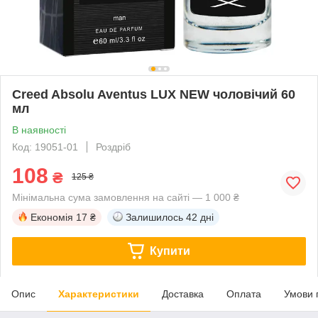
Creed Absolu Aventus LUX NEW чоловічий 60
мл
В наявності
Код: 19051-01
Роздріб
108
₴
125 ₴
Мінімальна сума замовлення на сайті — 1 000 ₴
Економія
17 ₴
Залишилось
42 дні
Купити
Опис
Характеристики
Доставка
Оплата
Умови 