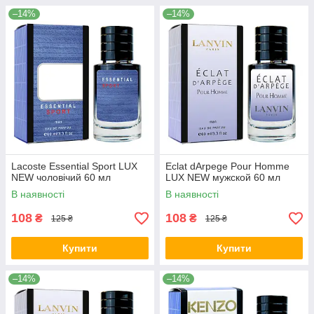
–14%
–14%
Lacoste Essential Sport LUX
Eclat dArpege Pour Homme
NEW чоловічий 60 мл
LUX NEW мужской 60 мл
В наявності
В наявності
108
108
₴
₴
125 ₴
125 ₴
Купити
Купити
–14%
–14%