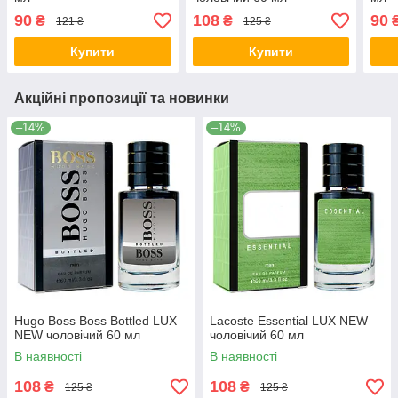
90
108
90
₴
₴
121 ₴
125 ₴
Купити
Купити
Акційні пропозиції та новинки
–14%
–14%
Hugo Boss Boss Bottled LUX
Lacoste Essential LUX NEW
NEW чоловічий 60 мл
чоловічий 60 мл
В наявності
В наявності
108
108
₴
₴
125 ₴
125 ₴