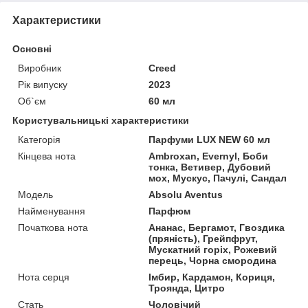
Характеристики
Основні
Виробник
Creed
Рік випуску
2023
Об`єм
60 мл
Користувальницькі характеристики
Категорія
Парфуми LUX NEW 60 мл
Кінцева нота
Ambroxan, Evernyl, Боби
тонка, Ветивер, Дубовий
мох, Мускус, Пачулі, Сандал
Мoдель
Absolu Aventus
Найменування
Парфюм
Початкова нота
Ананас, Бергамот, Гвоздика
(пряність), Грейпфрут,
Мускатний горіх, Рожевий
перець, Чорна смородина
Нота серця
Імбир, Кардамон, Кориця,
Троянда, Цитро
Стать
Чоловічий