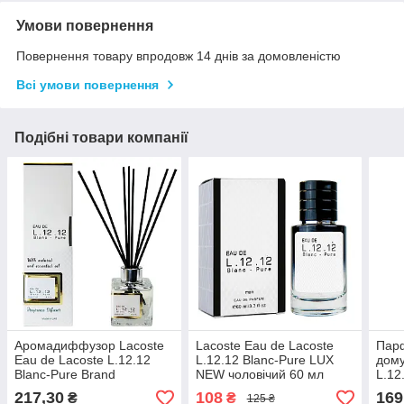
Умови повернення
Повернення товару впродовж 14 днів за домовленістю
Всі умови повернення
Подібні товари компанії
Аромадиффузор Lacoste
Lacoste Eau de Lacoste
Пар
Eau de Lacoste L.12.12
L.12.12 Blanc-Pure LUX
дому
Blanc-Pure Brand
NEW чоловічий 60 мл
L.12
Collection 85 мл
Coll
217,30
108
169
₴
₴
125 ₴