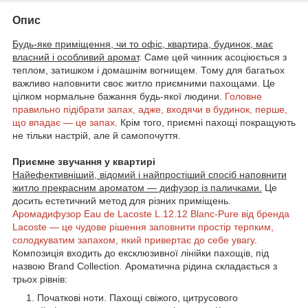
Опис
Будь-яке приміщення, чи то офіс, квартира, будинок, має
власний і особливий аромат
. Саме цей чинник асоціюється з
теплом, затишком і домашнім вогнищем. Тому для багатьох
важливо наповнити своє житло приємними пахощами. Це
цілком нормальне бажання будь-якої людини.
Головне
правильно підібрати запах, адже, входячи в будинок, перше,
що впадає — це запах
. Крім того, приємні пахощі покращують
не тільки настрій, але й самопочуття.
Приємне звучання у квартирі
Найефективніший, відомий і найпростіший спосіб наповнити
житло прекрасним ароматом — дифузор із паличками.
Це
досить естетичний метод для різних приміщень.
Аромадифузор Eau de Lacoste L.12.12 Blanc-Pure від бренда
Lacoste — це чудове рішення заповнити простір терпким,
солодкуватим запахом, який привертає до себе увагу
.
Композиція входить до ексклюзивної лінійки пахощів, під
назвою Brand Collection. Ароматична рідина складається з
трьох рівнів:
Початкові ноти. Пахощі свіжого, цитрусового