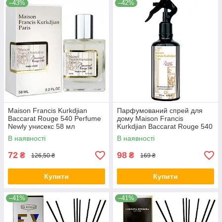
–43%
–42%
Maison Francis Kurkdjian
Парфумований спрей для
Baccarat Rouge 540 Perfume
дому Maison Francis
Newly унисекс 58 мл
Kurkdjian Baccarat Rouge 540
Brand Collection 275 мл
В наявності
В наявності
72
98
₴
₴
126,50 ₴
169 ₴
Купити
Купити
–41%
–41%