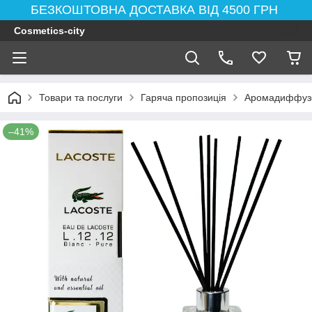
БЕЗКОШТОВНА ДОСТАВКА ВІД 4500 ГРН
Cosmetics-city
Товари та послуги
Гаряча пропозиція
Аромадиффузор
–41%