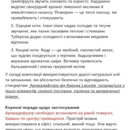
грейпфрута звучить соковито та іскристо. Кардамон
виділяє своєрідний аромат лимонної кислинки й
евкаліптового нюансу. Розмарин — це теплі пахощі, які
приваблюють і спокушають.
Серцеві ноти. Іланг-іланг надає солодке та тягуче
звучання, яке пахне ласкавим теплом і стежками.
Тубероза додає солодкості з впізнаваним медовим
відтінком.
Кінцеві ноти. Кедр — це хвойний, смолистий запах,
що чудово поєднується з терпким, бадьорливим і
виразним ароматом шкіри. Ветивер привносить
бальзамічний і злегка гіркуватий мотив.
У складі композиції використовуються дорогі натуральні олії
та запашники, які абсолютно безпечні та відповідають
стандартам.
Аромадифузор від бренда Lacoste складається з
трьох елементів: скляної посудини, паличок та ароматичної
рідини.
Корисні поради щодо застосування
Аромадифузор необхідно встановити на рівній поверхні,
бажано по центру приміщення
. Пристрій можна
використовувати в офісі, спальній, ванній тощо. Але варто
звернути увагу, що підвищена вологість прискорює процес