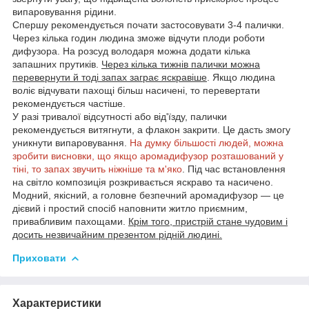
випаровування рідини.
Спершу рекомендується почати застосовувати 3-4 палички.
Через кілька годин людина зможе відчути плоди роботи
дифузора. На розсуд володаря можна додати кілька
запашних прутиків.
Через кілька тижнів палички можна
перевернути й тоді запах заграє яскравіше
. Якщо людина
воліє відчувати пахощі більш насичені, то перевертати
рекомендується частіше.
У разі тривалої відсутності або від'їзду, палички
рекомендується витягнути, а флакон закрити. Це дасть змогу
уникнути випаровування.
На думку більшості людей, можна
зробити висновки, що якщо аромадифузор розташований у
тіні, то запах звучить ніжніше та м'яко
. Під час встановлення
на світло композиція розкривається яскраво та насичено.
Модний, якісний, а головне безпечний аромадифузор — це
дієвий і простий спосіб наповнити житло приємним,
привабливим пахощами.
Крім того, пристрій стане чудовим і
досить незвичайним презентом рідній людині.
Приховати
Характеристики