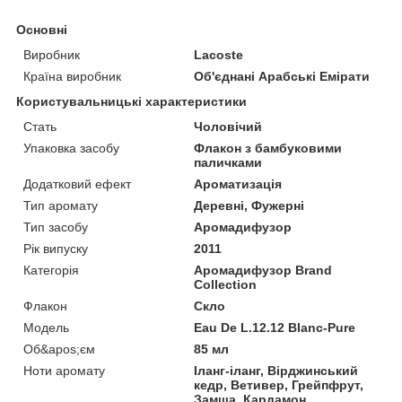
Основні
Виробник
Lacoste
Країна виробник
Об'єднані Арабські Емірати
Користувальницькі характеристики
Стать
Чоловічий
Упаковка засобу
Флакон з бамбуковими
паличками
Додатковий ефект
Ароматизація
Тип аромату
Деревні, Фужерні
Тип засобу
Аромадифузор
Рік випуску
2011
Категорія
Аромадифузор Brand
Collection
Флакон
Скло
Мoдель
Eau De L.12.12 Blanc-Pure
Об&apos;єм
85 мл
Ноти аромату
Іланг-іланг, Вірджинський
кедр, Ветивер, Грейпфрут,
Замша, Кардамон,