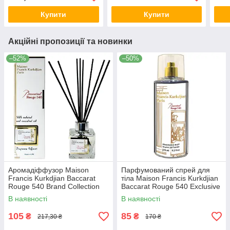
Купити
Купити
Акційні пропозиції та новинки
–52%
–50%
Аромадіффузор Maison
Парфумований спрей для
Francis Kurkdjian Baccarat
тіла Maison Francis Kurkdjian
Rouge 540 Brand Collection
Baccarat Rouge 540 Exclusive
85 мл
EURO 275 мл
В наявності
В наявності
105
85
₴
₴
217,30 ₴
170 ₴