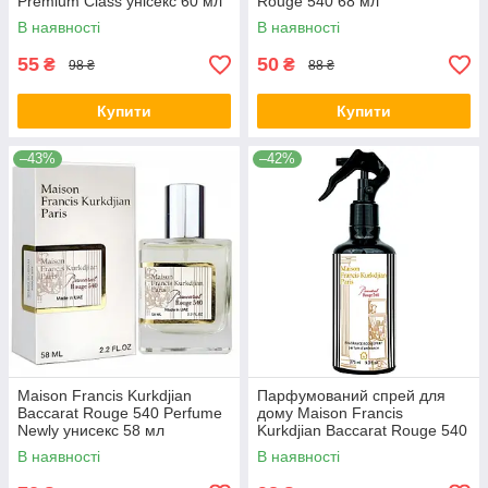
Premium Class унісекс 60 мл
Rouge 540 68 мл
В наявності
В наявності
55
50
₴
₴
98 ₴
88 ₴
Купити
Купити
–43%
–42%
Maison Francis Kurkdjian
Парфумований спрей для
Baccarat Rouge 540 Perfume
дому Maison Francis
Newly унисекс 58 мл
Kurkdjian Baccarat Rouge 540
Brand Collection 275 мл
В наявності
В наявності