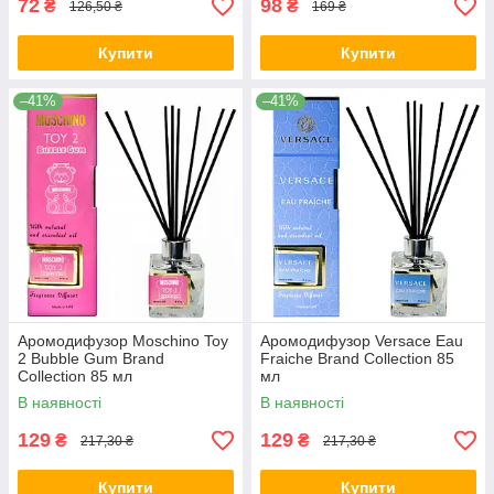
72
98
₴
₴
126,50 ₴
169 ₴
Купити
Купити
–41%
–41%
Аромодифузор Moschino Toy
Аромодифузор Versace Eau
2 Bubble Gum Brand
Fraiche Brand Collection 85
Collection 85 мл
мл
В наявності
В наявності
129
129
₴
₴
217,30 ₴
217,30 ₴
Купити
Купити