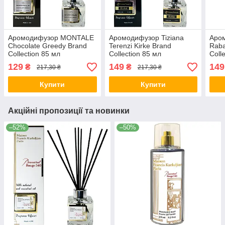
Аромодифузор MONTALE
Аромодифузор Tiziana
Аро
Chocolate Greedy Brand
Terenzi Kirke Brand
Raba
Collection 85 мл
Collection 85 мл
Coll
129
149
149
₴
₴
217,30 ₴
217,30 ₴
Купити
Купити
Акційні пропозиції та новинки
–52%
–50%