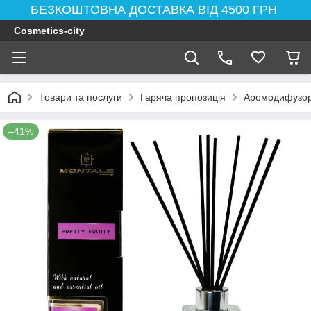
БЕЗКОШТОВНА ДОСТАВКА ВІД 4500 ГРН
Cosmetics-city
Товари та послуги
Гаряча пропозиція
Аромодифузор 
–41%