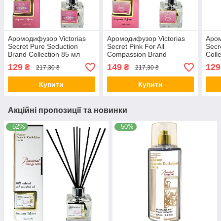
Аромодифузор Victorias
Аромодифузор Victorias
Аром
Secret Pure Seduction
Secret Pink For All
Secr
Brand Collection 85 мл
Compassion Brand
Coll
Collection 85 мл
129
149
129
₴
₴
217,30 ₴
217,30 ₴
Купити
Купити
Акційні пропозиції та новинки
–52%
–50%