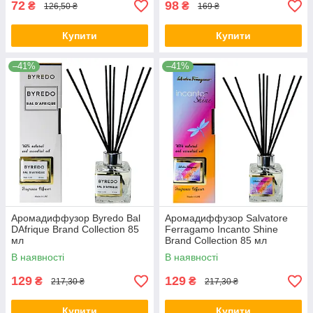
72
98
₴
₴
126,50 ₴
169 ₴
Купити
Купити
–41%
–41%
Аромадиффузор Byredo Bal
Аромадиффузор Salvatore
DAfrique Brand Collection 85
Ferragamo Incanto Shine
мл
Brand Collection 85 мл
В наявності
В наявності
129
129
₴
₴
217,30 ₴
217,30 ₴
Купити
Купити