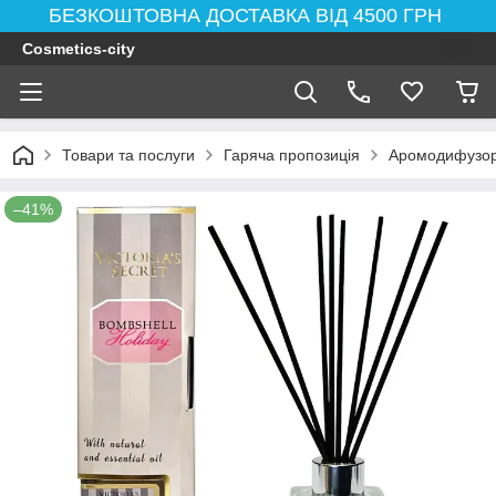
БЕЗКОШТОВНА ДОСТАВКА ВІД 4500 ГРН
Cosmetics-city
Товари та послуги
Гаряча пропозиція
Аромодифузор V
–41%