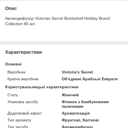
Опис
Аромодифузор Victorias Secret Bombshell Holiday Brand
Collection 85 мл
Характеристики
Основні
Виробник
Victoria's Secret
Країна виробник
Об'єднані Арабські Емірати
Користувальницькі характеристики
Стать
Жіночий
Упаковка засобу
Флакон з бамбуковими
паличками
Додатковий ефект
Ароматизація
Тип аромату
Фруктові, Квіткові
Тип засобу
Аромадифузор