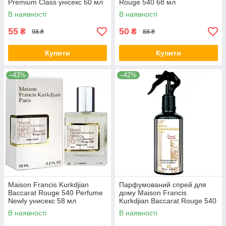
Premium Class унісекс 60 мл
Rouge 540 68 мл
В наявності
В наявності
55
50
₴
₴
98 ₴
88 ₴
Купити
Купити
–43%
–42%
Maison Francis Kurkdjian
Парфумований спрей для
Baccarat Rouge 540 Perfume
дому Maison Francis
Newly унисекс 58 мл
Kurkdjian Baccarat Rouge 540
Brand Collection 275 мл
В наявності
В наявності