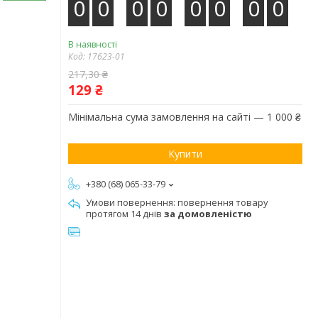
0
0
0
0
0
0
0
0
В наявності
Код:
17623-01
217,30 ₴
129 ₴
Мінімальна сума замовлення на сайті — 1 000 ₴
Купити
+380 (68) 065-33-79
повернення товару
протягом 14 днів
за домовленістю