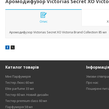
Аромодифузор Victorias Secret XO Victor
Опис
Х
Аромодифузор Victorias Secret XO Victoria Brand Collection 85 мл
Каталог товарів
Інформаці
Міні Парфумерія
Умови співпра
Тестер Люкс 60 мл
Про нас
Elite parfume 33 мл
Поширені пит
Тестер 60 мл. Новий дизайн
Тестер premium class 60 мл
Парфумерія 58 мл