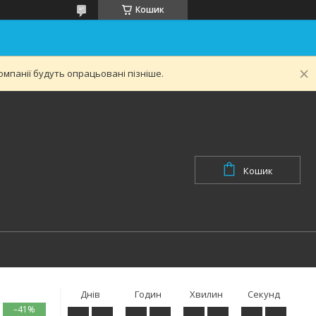
Кошик
мпанії будуть опрацьовані пізніше.
Кошик
Днів
Годин
Хвилин
Секунд
–41%