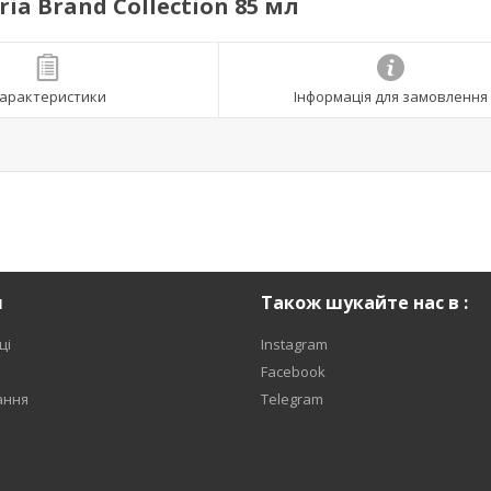
ia Brand Collection 85 мл
арактеристики
Інформація для замовлення
я
Також шукайте нас в :
ці
Instagram
Facebook
ання
Telegram